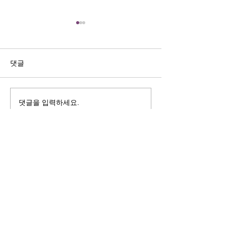
길자연 목사
김동윤 목사
쓰러지는데는 이유가 있다 (사
“거리끼는 양심의 
사기 16:4-17) #길자연목사
날 때” (골 3:18-2
댓글
사
댓글을 입력하세요.
125 S. Vermont Ave. Los Angeles,
CA 90004 | T:
213-381-0082
| F:
213-381-0010
|
office@gawpc.com
IRUS 국제개혁대학교대학원