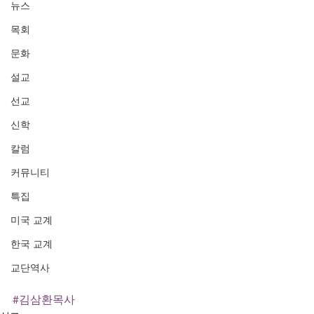
뉴스
목회
문화
설교
선교
신학
칼럼
커뮤니티
특집
미국 교계
한국 교계
교단역사
#김삼환목사