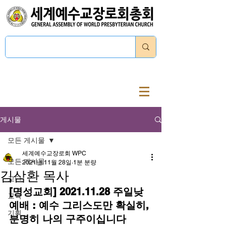
로그인
게시물
모든 게시물
세계예수교장로회 WPC
모든 게시물
2021년 11월 28일
1분 분량
김삼환 목사
교단
[명성교회] 2021.11.28 주일낮
교육
예배 : 예수 그리스도만 확실히, 
기획
분명히 나의 구주이십니다