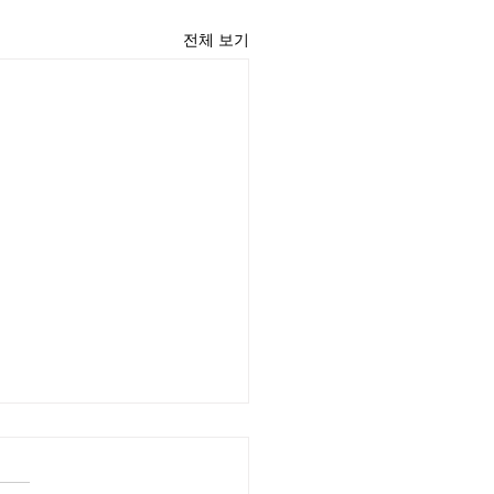
전체 보기
윤 목사
리끼는 양심의 가책이 일어날