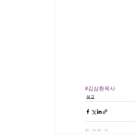
#김삼환목사
설교