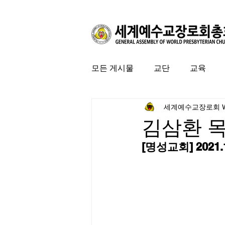
모든 게시물
교단
교육
세계예수교장로회 
커뮤니티
특집
미국 
김삼환 
[명성교회] 2021