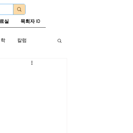
로그인
료실
목회자 ID
신학
칼럼