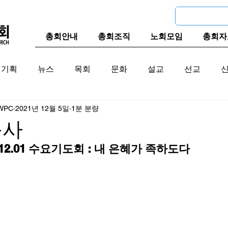
총회안내
총회조직
노회모임
총회자
기획
뉴스
목회
문화
설교
선교
WPC
2021년 12월 5일
1분 분량
교계
한국 교계
교단역사
목사
.12.01 수요기도회 : 내 은혜가 족하도다