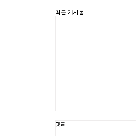
최근 게시물
길요나 목사
댓글
“한계를 넘어서는 인생을 살라” (삼