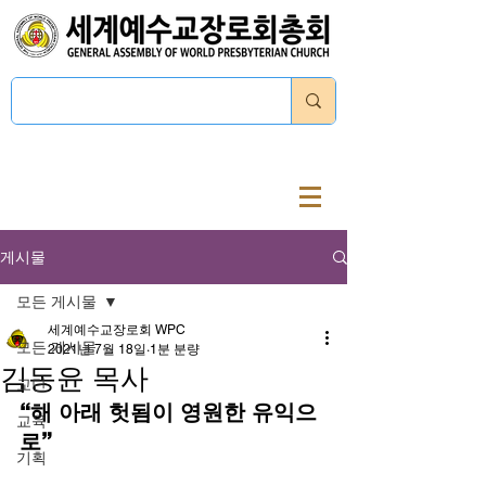
로그인
게시물
모든 게시물
세계예수교장로회 WPC
모든 게시물
2021년 7월 18일
1분 분량
김동윤 목사
교단
“해 아래 헛됨이 영원한 유익으
교육
로”
기획