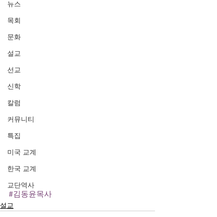
뉴스
목회
문화
설교
선교
신학
칼럼
커뮤니티
특집
미국 교계
한국 교계
교단역사
#김동윤목사
설교