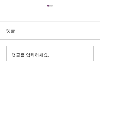
길자연 목사
김동윤 목사
쓰러지는데는 이유가 있다 (사
“거리끼는 양심의 
사기 16:4-17) #길자연목사
날 때” (골 3:18-2
댓글
사
댓글을 입력하세요.
125 S. Vermont Ave. Los Angeles,
CA 90004 | T:
213-381-0082
| F:
213-381-0010
|
office@gawpc.com
IRUS 국제개혁대학교대학원
총신대학교신학대학원