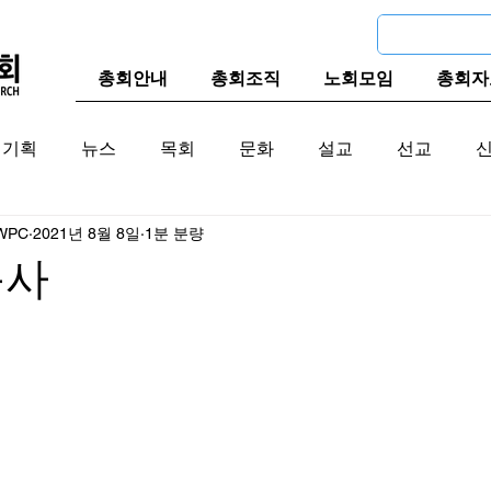
총회안내
총회조직
노회모임
총회자
기획
뉴스
목회
문화
설교
선교
WPC
2021년 8월 8일
1분 분량
교계
한국 교계
교단역사
목사