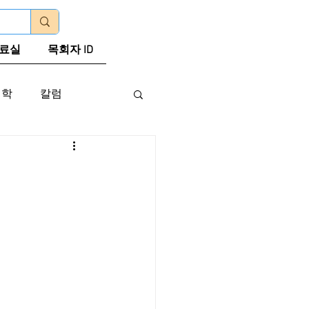
로그인
료실
목회자 ID
신학
칼럼