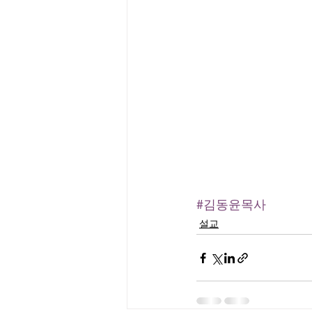
#김동윤목사
설교