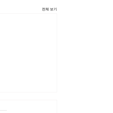
전체 보기
윤 목사
리끼는 양심의 가책이 일어날