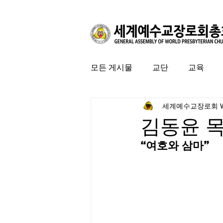
모든 게시물
교단
교육
세계예수교장로회 
커뮤니티
특집
미국 
김동윤 
“여호와 삼마”