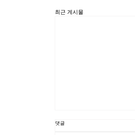
최근 게시물
길요나 목사
댓글
“한계를 넘어서는 인생을 살라” (삼