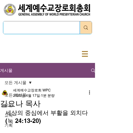
로그인
게시물
모든 게시물
세계예수교장로회 WPC
모든 게시물
2022년 4월 17일
1분 분량
길요나 목사
교단
세상의 중심에서 부활을 외치다 
교육
(눅 24:13-20) 
기획