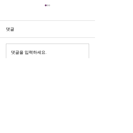
길자연 목사
김동윤 목사
쓰러지는데는 이유가 있다 (사
“거리끼는 양심의 
사기 16:4-17) #길자연목사
날 때” (골 3:18-2
댓글
사
댓글을 입력하세요.
125 S. Vermont Ave. Los Angeles,
CA 90004 | T:
213-381-0082
| F:
213-381-0010
|
office@gawpc.com
IRUS 국제개혁대학교대학원
총신대학교신학대학원