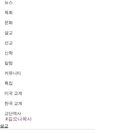
뉴스
목회
문화
설교
선교
신학
칼럼
커뮤니티
특집
미국 교계
한국 교계
교단역사
#길요나목사
설교