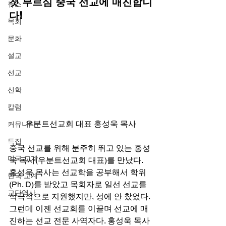
첫 부르심 중국 선교에 매진합니
뉴스
다!
목회
문화
설교
선교
신학
칼럼
우분트선교회 대표 홍성욱 목사
커뮤니티
특집
중국 선교를 위해 분주히 뛰고 있는 홍성
미국 교계
욱 목사(우분트선교회 대표)를 만났다. 
홍성욱 목사는 선교학을 공부해서 학위
한국 교계
(Ph. D)를 받았고 목회자로 일선 선교를 
교단역사
적극적으로 지원했지만, 성에 안 찼었다. 
그런데 이젠 선교회를 이끌며 선교에 매
진하는 선교 전문 사역자다. 홍성욱 목사