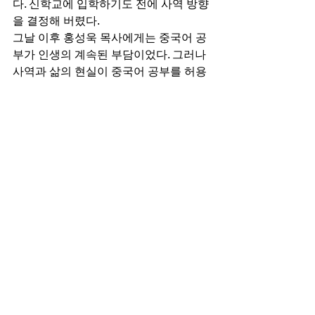
다. 신학교에 입학하기도 전에 사역 방향
을 결정해 버렸다. 
그날 이후 홍성욱 목사에게는 중국어 공
부가 인생의 계속된 부담이었다. 그러나 
사역과 삶의 현실이 중국어 공부를 허용
하지 않았다. 군목 시절도, 유학 시절도, 
목회 현장에서도, 한순간도 중국어에 대
한 부담을 잊은 적이 없었지만, 중국어 공
부는 쉽지 않았다. 수년 전 목회를 내려놓
고 어느 정도 건강을 추스른 후, 중국어 
공부를 매일 생활에서 우선순위에 두고 
중국어를 공부했다. 그렇게 보낸 4년 3개
월 만에 중국어 평가 시험인 HSK에서 최
고 등급인 6급에 합격한 것이다. 
한 번에 합격한 것도 놀랐고, 3개 과목(듣
기, 독해, 작문) 점수 합산 180점이 합격
선인데, 딱 180점 턱걸이 합격에도 더 놀
랐다. 이런 과정을 겪으며 홍 목사는 기대
와 설렘을 갖고 중국을 본다. 하나님께서 