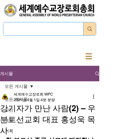
로그인
게시물
모든 게시물
세계예수교장로회 WPC
모든 게시물
2021년 4월 1일
4분 분량
강기자가 만난 사람(2) – 우
교단
분트선교회 대표 홍성욱 목
교육
사
기획