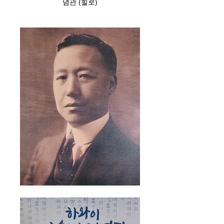
념관 (힐로)