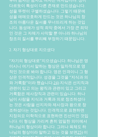
부터 남자는 남자요 여자는 여자입니다. 성이
다르듯이 특성이 다른 존재로 만드셨습니다.
성을 뚜렷이 구별하셨습니다. 그렇기 때문에
성을 애매모호하게 만드는 것은 하나님의 창
조의 아름다운 질서를 무너뜨리게 하는 것입
니다. 동성애가 성적 죄악 중에서 가장 큰 죄악
인 것은 그 자체가 사악할 뿐 아니라 하나님의
창조의 질서를 뿌리째 부정하기 때문입니다.
2. 자기 형상대로 지으셨다
“자기의 형상대로”지으셨습니다. 하나님은 영
이시니 여기서 말하는 형상은 일차적으로 영
적인 것으로 봐야 합니다. 영은 인격이니 그 형
상은 인격적입니다. 성경을 그것을 “지식과 의
와 거룩함”이라 했습니다.
24)
지식은 선지직과
관련이 있고 의는 왕직과 관련이 있고 그리고
거룩함은 제사장직과 관련이 있습니다. 하나
님이 사람을 지식과 거룩과 의로 창조하셨다
는 것은 사람을 선지자와 제사장과 왕으로 창
조하셨다는 것입니다. 인격적으로 표현하면
지정의요 미학적으로 표현하면 진선미인 것입
니다. 이 형상을 가리켜 흔히 엄밀한 의미에서
하나님의 형상이라 합니다. 그러나 육체도 하
나님의 형상이라 말하고 있는 것을 보면
25)
이