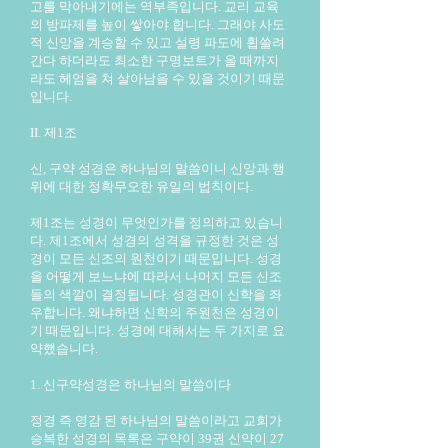
고를 막아내기에는 역부족입니다. 교리 교육
의 방파제를 높이 쌓아야 합니다. 그래야 사도
적 신앙을 계승할 수 있고 설령 파도에 휩쓸려
간다 하더라도 최소한 구명보트가 올 때까지
라도 헤엄을 쳐 살아남을 수 있을 것이기 때문
입니다.
II. 제1조
신, 구약 성경은 하나님의 말씀이니 신앙과 행
위에 대한 정확무오한 유일의 법칙이다.
제1조는 성경이 무엇인가를 정의하고 있습니
다. 제1조에서 성경의 성격을 규정한 것은 성
경이 모든 신조의 원천이기 때문입니다. 성경
을 어떻게 보느냐에 따라서 나머지 모든 신조
들의 색깔이 결정됩니다. 성경관이 신학을 좌
우합니다. 왜냐하면 신학의 주원천은 성경이
기 때문입니다. 성경에 대해서는 두 가지로 요
약했습니다.
1. 신구약성경은 하나님의 말씀이다
정경 즉 영감 된 하나님의 말씀이라고 교회가
승복한 성경의 목록은 구약이 39권 신약이 27