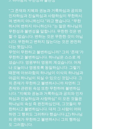
5. 하나님의 무한성과 불변성
“그 존재와 지혜와 권능과 거룩하심과 공의와
인자하심과 진실하심과 사랑하심이 무한하시
며 변하지 아니하신다.”라고 했습니다. “무한
하시며 변하지 아니하신다.”는 말은 하나님의
무한성과 불변성을 말합니다. 무한한 것은 변
할 수 없습니다. 변하는 것은 무한한 것이 아닙
니다. 무한하고 변하지 않는다는 것은 완전하
다는 뜻입니다.
무엇이 무한하고 불변하십니까? 그의 ‘존재’가
무한하고 불변하십니다. 하나님은 스스로 계
셨습니다. 영원부터 영원히 계셨습니다. 어제
나 오늘이나 영원토록 동일하십니다. 그렇기
때문에 아브라함의 하나님이 이삭의 하나님과
야곱의 하나님이 되실 수 있으신 것입니다. 그
의 존재가 무한하고 불변하시니까 자연히 그
존재와 관련된 속성 또한 무한하며 불변하십
니다. “지혜와 권능과 거룩하심과 공의와 인자
하심과 진실하심과 사랑하심” 이 모든 것들은
하나님의 속성 즉 완전하심인데, 그것들이 무
한하시고 불변하십니다. 대저 그 사람이 어떠
하면 그 행위도 그러하다 했습니다.
17)
하나님
의 존재가 무한하고 불변하시니 그의 행하심
도 그러합니다.