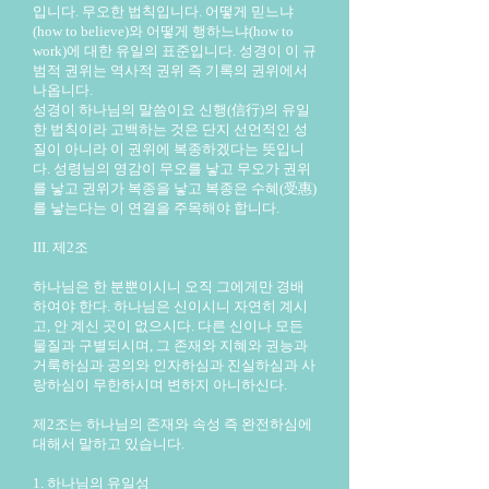
입니다. 무오한 법칙입니다. 어떻게 믿느냐
(how to believe)와 어떻게 행하느냐(how to
work)에 대한 유일의 표준입니다. 성경이 이 규
범적 권위는 역사적 권위 즉 기록의 권위에서
나옵니다.
성경이 하나님의 말씀이요 신행(信行)의 유일
한 법칙이라 고백하는 것은 단지 선언적인 성
질이 아니라 이 권위에 복종하겠다는 뜻입니
다. 성령님의 영감이 무오를 낳고 무오가 권위
를 낳고 권위가 복종을 낳고 복종은 수혜(受惠)
를 낳는다는 이 연결을 주목해야 합니다.
III. 제2조
하나님은 한 분뿐이시니 오직 그에게만 경배
하여야 한다. 하나님은 신이시니 자연히 계시
고, 안 계신 곳이 없으시다. 다른 신이나 모든
물질과 구별되시며, 그 존재와 지혜와 권능과
거룩하심과 공의와 인자하심과 진실하심과 사
랑하심이 무한하시며 변하지 아니하신다.
제2조는 하나님의 존재와 속성 즉 완전하심에
대해서 말하고 있습니다.
1. 하나님의 유일성