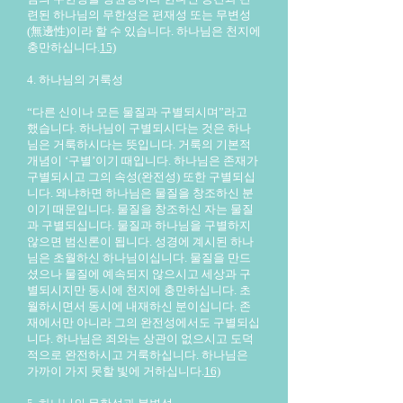
련된 하나님의 무한성은 편재성 또는 무변성
(無邊性)이라 할 수 있습니다. 하나님은 천지에
충만하십니다.
15)
4. 하나님의 거룩성
“다른 신이나 모든 물질과 구별되시며”라고
했습니다. 하나님이 구별되시다는 것은 하나
님은 거룩하시다는 뜻입니다. 거룩의 기본적
개념이 ‘구별’이기 때입니다. 하나님은 존재가
구별되시고 그의 속성(완전성) 또한 구별되십
니다. 왜냐하면 하나님은 물질을 창조하신 분
이기 때문입니다. 물질을 창조하신 자는 물질
과 구별되십니다. 물질과 하나님을 구별하지
않으면 범신론이 됩니다. 성경에 계시된 하나
님은 초월하신 하나님이십니다. 물질을 만드
셨으나 물질에 예속되지 않으시고 세상과 구
별되시지만 동시에 천지에 충만하십니다. 초
월하시면서 동시에 내재하신 분이십니다. 존
재에서만 아니라 그의 완전성에서도 구별되십
니다. 하나님은 죄와는 상관이 없으시고 도덕
적으로 완전하시고 거룩하십니다. 하나님은
가까이 가지 못할 빛에 거하십니다.
16)