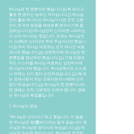
하나님은 한 분뿐이라 했습니다.
6)
복 되시고
홀로 한 분이신 능하신 자이십니다.
7)
하나님
만이 홀로 하나이신 하나님이시면 오직 그분
만이 존귀와 영광을 세세토록 받으시기에 합
당하십니다.
8)
하나님만이 신이라면 나머지는
다 신이 아니라는 뜻입니다. 모세는 하나님만
이 신(神)의 신이시며 주의 주님이시라 했습니
다.
9)
우리 하나님 여호와는 오직 하나인 여호
와시라 했습니다.
10)
상천하지에 하나님은 한
분뿐임을 명심하라 했습니다.
11)
기생 라합조
차도 이스라엘 하나님 여호와는 상천하지에
하나님이시라 했습니다. 하나님께서도 스스로
나 외에는 신이 없다 선언하셨습니다.
12)
해 뜨
는 곳에서든지 지는 곳에서든지 나밖에 신이
없다 하셨습니다.
13)
하나님이 한 분뿐이시라
면 경배는 오직 그분께만 드려야 합니다. 경배
는 하나님의 독점물입니다.
2. 하나님의 영성
“하나님은 신이시니”라고 했습니다. 이 말씀
은 하나님은 영(靈)이시라는 말과 같습니다. 예
수님은 하나님은 영이시라 하셨습니다.
14)
하
나님은 순수한 영이십니다. 하나님은 온전하