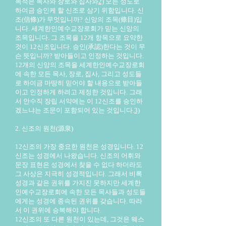
목적은 목사와 장로와 집사와
2)
모든 성도로
하여금 승인케 할 신조로 삼기 위함입니다. 신
조(信條)가 무엇입니까? 신앙의 조목(條目)입
니다. 세계한인예수교장로회가 믿는 신앙의
조목입니다. 그 조목을 12개 항목으로 요약한
것이 12신조입니다. 승인(承認)한다는 것이 무
슨 뜻입니까? 받아들이고 인정하는 것입니다.
12개의 신앙의 조목을 세계한인예수교장로회
에 속한 모든 목사, 장로, 집사, 그리고 성도들
로 하여금 마땅히 믿어야 할 내용으로 받아들
이고 인정하게 하려고 제정한 것입니다. 그래
서 안수직 장립 서약에는 이 12신조를 승인하
겠느냐는 조문이 포함되어 있는 것입니다.
3)
2. 신조의 원천(源泉)
12신조의 가장 중요한 원천은 성경입니다. 12
신조는 성경에서 나왔습니다. 신조의 어휘와
문장 표현은 성경에서 찾을 수 없다 하더라도
그 사상은 지극히 성경적입니다. 그래서 비록
성경과 같은 권위를 가지진 못하지만 세계한
인예수교장로회에 속한 모든 목사들과 성도들
에게는 성경에 종속된 권위를 갖습니다. 따라
서 이 권위에 승복해야 합니다.
12신조의 또 다른 원천이 있는데, 그것은 웨스