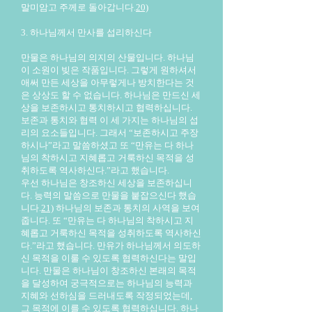
말미암고 주께로 돌아갑니다.
20)
3. 하나님께서 만사를 섭리하신다
만물은 하나님의 의지의 산물입니다. 하나님
이 소원이 빚은 작품입니다. 그렇게 원하셔서
애써 만든 세상을 아무렇게나 방치한다는 것
은 상상도 할 수 없습니다. 하나님은 만드신 세
상을 보존하시고 통치하시고 협력하십니다.
보존과 통치와 협력 이 세 가지는 하나님의 섭
리의 요소들입니다. 그래서 “보존하시고 주장
하시나”라고 말씀하셨고 또 “만유는 다 하나
님의 착하시고 지혜롭고 거룩하신 목적을 성
취하도록 역사하신다.”라고 했습니다.
우선 하나님은 창조하신 세상을 보존하십니
다. 능력의 말씀으로 만물을 붙잡으신다 했습
니다.
21)
하나님의 보존과 통치의 사역을 보여
줍니다. 또 “만유는 다 하나님의 착하시고 지
혜롭고 거룩하신 목적을 성취하도록 역사하신
다.”라고 했습니다. 만유가 하나님께서 의도하
신 목적을 이룰 수 있도록 협력하신다는 말입
니다. 만물은 하나님이 창조하신 본래의 목적
을 달성하여 궁극적으로는 하나님의 능력과
지혜와 선하심을 드러내도록 작정되었는데,
그 목적에 이를 수 있도록 협력하십니다. 하나