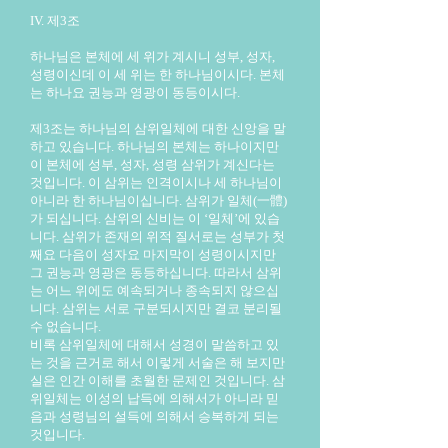
IV. 제3조
하나님은 본체에 세 위가 계시니 성부, 성자,
성령이신데 이 세 위는 한 하나님이시다. 본체
는 하나요 권능과 영광이 동등이시다.
제3조는 하나님의 삼위일체에 대한 신앙을 말
하고 있습니다. 하나님의 본체는 하나이지만
이 본체에 성부, 성자, 성령 삼위가 계신다는
것입니다. 이 삼위는 인격이시나 세 하나님이
아니라 한 하나님이십니다. 삼위가 일체(一體)
가 되십니다. 삼위의 신비는 이 ‘일체’에 있습
니다. 삼위가 존재의 위적 질서로는 성부가 첫
째요 다음이 성자요 마지막이 성령이시지만
그 권능과 영광은 동등하십니다. 따라서 삼위
는 어느 위에도 예속되거나 종속되지 않으십
니다. 삼위는 서로 구분되시지만 결코 분리될
수 없습니다.
비록 삼위일체에 대해서 성경이 말씀하고 있
는 것을 근거로 해서 이렇게 서술은 해 보지만
실은 인간 이해를 초월한 문제인 것입니다. 삼
위일체는 이성의 납득에 의해서가 아니라 믿
음과 성령님의 설득에 의해서 승복하게 되는
것입니다.