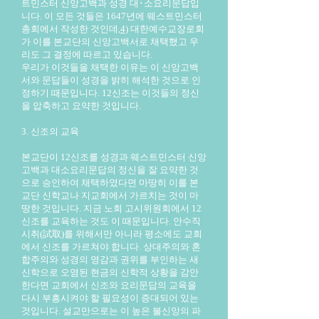
트민스터 신앙고백과 성경 대･소요리문답입
니다. 이 모든 것들은 1647년에 웨스트민스터
총회에서 작성한 것인데,
4)
대한예수교장로회
가 이를 본교단의 신앙고백서로 채택했고 우
리도 그 결정에 따르고 있습니다.
우리가 이것들을 채택한 이유는 이 신앙고백
서와 문답들이 성경을 밝히 해석한 것으로 인
정하기 때문입니다. 12신조는 이것들의 정신
을 압축하고 요약한 것입니다.
3. 신조의 교육
본교단이 12신조를 성경과 웨스트민스터 신앙
고백과 대소요리문답의 정신을 잘 요약한 것
으로 승인하여 채택하였다면 마땅히 이를 본
교단 신학교나 지교회에서 가르치는 것이 마
땅한 것입니다. 지금 노회 고시위원회에서 12
신조를 교육하는 것도 이 때문입니다. 안수직
시취(試取)를 위해서만 아니라 평소에도 교회
에서 신조를 가르쳐야 합니다. 상대주의와 혼
합주의와 성경의 영감과 권위를 부인하는 새
신학으로 오염된 현금의 신학적 상황을 감안
한다면 교회에서 신조와 요리문답의 교육을
다시 부흥시켜야 할 필요성이 증대되어 있는
것입니다. 설교만으로는 이 높은 불신앙의 파