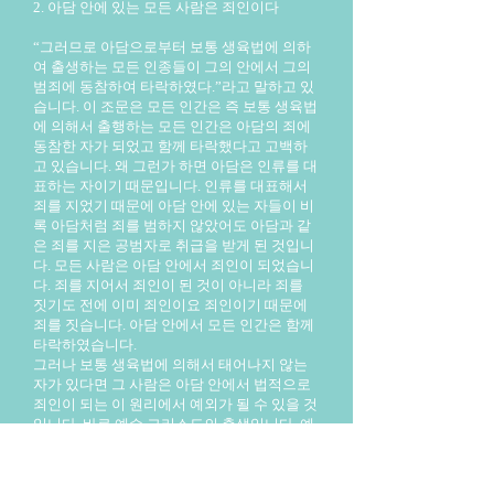
2. 아담 안에 있는 모든 사람은 죄인이다
“그러므로 아담으로부터 보통 생육법에 의하
여 출생하는 모든 인종들이 그의 안에서 그의
범죄에 동참하여 타락하였다.”라고 말하고 있
습니다. 이 조문은 모든 인간은 즉 보통 생육법
에 의해서 출행하는 모든 인간은 아담의 죄에
동참한 자가 되었고 함께 타락했다고 고백하
고 있습니다. 왜 그런가 하면 아담은 인류를 대
표하는 자이기 때문입니다. 인류를 대표해서
죄를 지었기 때문에 아담 안에 있는 자들이 비
록 아담처럼 죄를 범하지 않았어도 아담과 같
은 죄를 지은 공범자로 취급을 받게 된 것입니
다. 모든 사람은 아담 안에서 죄인이 되었습니
다. 죄를 지어서 죄인이 된 것이 아니라 죄를
짓기도 전에 이미 죄인이요 죄인이기 때문에
죄를 짓습니다. 아담 안에서 모든 인간은 함께
타락하였습니다.
그러나 보통 생육법에 의해서 태어나지 않는
자가 있다면 그 사람은 아담 안에서 법적으로
죄인이 되는 이 원리에서 예외가 될 수 있을 것
입니다. 바로 예수 그리스도의 출생입니다. 예
수 그리스도는 여인의 몸에서 나셨으나 성령
으로 잉태되셨습니다. 보통 생육법에 의해서
태어나신 것이 아니라 성령님의 특별 생육법