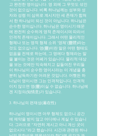
고 완전한 영이십니다. 영 외에 그 무엇도 섞인
것이 없으십니다. 비록 하나님께는 성부와 성
자와 성령 이 삼위로 계시지만 세 존재가 합쳐
서 한 하나님이 되신 것이 아닙니다. 하나님은
순수한 영이십니다. 하나님은 영이시기 때문
에 완전히 순수하게 영적 존재이시며 따라서
인격적 존재이십니다. 그래서 어떤 물리적인
형체나 또는 영적 형체 소위 ‘영체’(靈體)라는
것도 없으십니다. 영(靈)이란 말은 어떤 형태도
없음을 전제로 하는데, 그 영에다 형체라는 말
을 붙이는 것은 어폐가 있습니다. 물리적 대상
을 보는 것에만 익숙해지고 길들여진 우리들
이 하나님이 순수한 영이시라는 이 개념을 충
분히 납득하기란 어려운 것입니다. 어쨌든 하
나님이 영이시면 그는 인격적입니다. 인격적
이지 않으면 영(靈)이실 수 없습니다. 하나님에
겐 지정의(知情意)가 있습니다.
3. 하나님의 편재성(遍在性)
하나님이 영이시면 아무 형체도 없으니 공간
에 제약을 받지 않고 어디에나 계실 수 있습니
다. 그러므로 “자연히 계시고 아니 계신 곳이
없으시다.”라고 했습니다. 시간과 관련된 하나
님의 무한성을 영원성이라 한다면 공간과 관