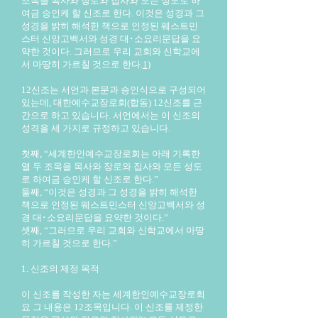
조목을 목사와 장로와 집사와 모든 성도로 하
여금 승인케 할 신조로 한다. 이것은 성경과 그
성경을 밝히 해석한 책으로 인정된 웨스트민
스터 신앙고백서와 성경 대･소요리문답을 요
약한 것이다. 그러므로 우리 교회와 신학교에
서 마땅히 가르칠 것으로 한다.
1)
12신조는 서언과 본문과 승인식으로 구성되어
있는데, 대한예수교장로회(합동) 12신조를 근
간으로 하고 있습니다. 서언에서는 이 신조의
성격을 세 가지로 규정하고 있습니다.
첫째, “세계한인예수교장로회는 아래 기록한
열 두 조목을 목사와 장로와 집사와 모든 성도
로 하여금 승인케 할 신조로 한다.”
둘째, “이것은 성경과 그 성경을 밝히 해석한
책으로 인정된 웨스트민스터 신앙고백서와 성
경 대･소요리문답을 요약한 것이다.”
셋째, “그러므로 우리 교회와 신학교에서 마땅
히 가르칠 것으로 한다.”
1. 신조의 제정 목적
이 신조를 작성한 자는 세계한인예수교장로회
요 그 내용은 12조목입니다. 이 신조를 제정한