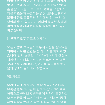
엄밀한 의미의 형상 외에 보다 포괄적 의미의
형상도 있음을 알 수 있습니다. 일반적으로 영
혼을 담고 있는 그릇으로서 육체를 포함해서
다른 피조물과 구별되는 영성, 도덕성, 통치력,
불멸성 등도 포괄적인 의미에서 하나님의 형
상이라 할 수 있습니다. 아담이 범죄했을 때에
엄밀한 의미에서 하나님의 형상을 즉시 잃어
버렸습니다.
3. 인간은 모두 동포요 형제다
모든 사람이 하나님으로부터 지음을 받았다는
의미에서 보면 인간은 한 아버지를 가지고 있
습니다. 신의 소생입니다.
26)
아버지가 한 분이
시라면 하나님을 아버지라 부르는 자는 모두
형제요 동포입니다.
27)
인간의 통일성을 하나
님의 창조의 질서에서 찾습니다.
VII. 제6조
우리의 시조가 선악간 택할 자유가 있었는데
유혹을 받아 하나님께 범죄하였다. 그러므로
아담으로부터 보통 생육법에 의하여 출생하는
모든 인종들이 그의 안에서 그의 범죄에 동참
하여 타락하였다. 사람은 원죄와 부패한 성품