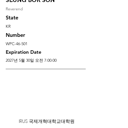
Reverend
State
KR
Number
WPC-46-501
Expiration Date
2027년 5월 30일 오전 7:00:00
125 S. Vermont Ave. Los Angeles,
CA 90004 | T:
213-381-0082
| F:
213-381-0010
|
office@gawpc.com
IRUS 국제개혁대학교대학원