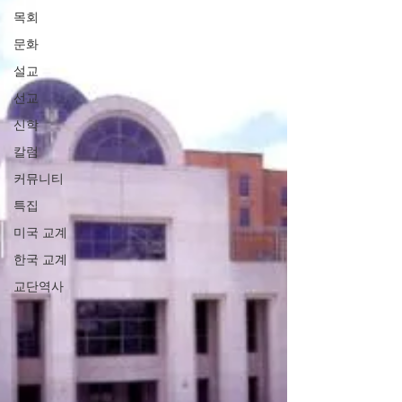
목회
문화
설교
선교
신학
칼럼
커뮤니티
특집
미국 교계
한국 교계
교단역사