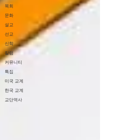
목회
문화
설교
선교
신학
칼럼
커뮤니티
특집
미국 교계
한국 교계
교단역사