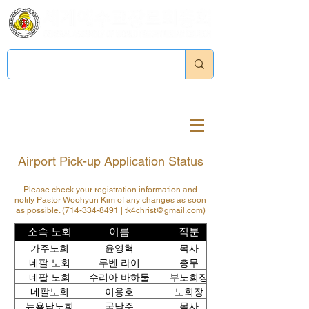
Log In
Airport Pick-up Application Status
Please check your registration information and
notify Pastor Woohyun Kim of any changes as soon
as possible.
(714-334-8491
|
tk4christ@gmail.com
)
소속 노회
이름
직분
가주노회
윤영혁
목사
네팔 노회
루벤 라이
총무
네팔 노회
수리아 바하둘
부노회장
발 따망
네팔노회
이용호
노회장
뉴욕남노회
국남주
목사