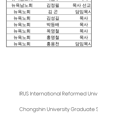
뉴욕남노회
김정필
목사 선교사
뉴욕노회
김 곤
담임목사
뉴욕노회
김성길
목사
뉴욕노회
박등배
목사
뉴욕노회
옥영철
목사
뉴욕노회
홍명철
목사
뉴욕노회
홍용천
담임목사
125 S. Vermont Ave. Los Angeles,
CA 90004 | T:
213-381-0082
| F:
213-381-0010
|
office@gawpc.com
IRUS International Reformed University and Semi
Chongshin University Graduate School of Theol
Baekseok University