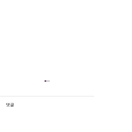
댓글
댓글을 입력하세요.
한국입국 K-ETA 한시적 면
IRUS 2022년