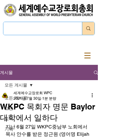
로그인
게시물
모든 게시물
세계예수교장로회 WPC
모든 게시물
2021년 7월 30일
1분 분량
WKPC 목회자 명문 Baylor
교단
대학에서 일하다
교육
지난 6월 27일 WKPC중남부 노회에서 
기획
목사 안수를 받은 정근원 (영어명 Elijah 