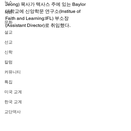
뉴스
Jeong) 목사가 텍사스 주에 있는 Baylor 
대학교에 신앙학문 연구소(Institue of 
목회
Faith and Learning:IFL) 부소장
문화
(Assistant Director)로 취임했다. 
설교
선교
신학
칼럼
커뮤니티
특집
미국 교계
한국 교계
교단역사