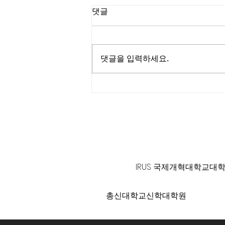
댓글
댓글을 입력하세요.
탄자니아 이강호 선교사의 선
교편지
125 S. Vermont Ave. Los A
IRUS 국제개혁대학교대
총신대학교신학대학원