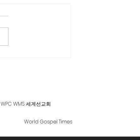
차 로잔대회 한국에서 개
-381-0010 |
office@gawpc.com
WPC WMS 세계선교회
World Gospel Times