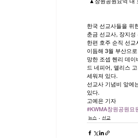
▲창원공원묘역 내 
한국 선교사들을 위한
춘금 선교사, 장지성 
한편 호주 순직 선교사
이듬해 3월 부산으로
망한 조셉 헨리 데이
드 네피어, 앨리스 고
세워져 있다. 
선교사 기념비 앞에는
있다. 
고예은 기자
#KWMA창원공원묘
뉴스
선교