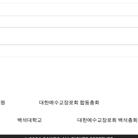
윤경도 선교사의 93번째 기도
제4
편지
최
ngeles, CA 90004 | T: 213-381-0082 | F: 213
학원
대한예수교장로회 합동총회
백석대학교
대한예수교장로회 백석총회