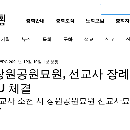
총회안내
총회조직
노회모임
총회자
기획
뉴스
목회
문화
설교
선교
WPC
2021년 12월 10일
1분 분량
교계
한국 교계
교단역사
창원공원묘원, 선교사 장례
U 체결
교사 소천 시 창원공원묘원 선교사묘
 