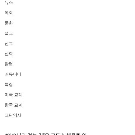
뉴스
목회
문화
설교
선교
신학
칼럼
커뮤니티
특집
미국 교계
한국 교계
교단역사