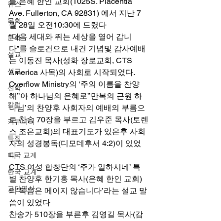
를 은혜 한인 교회(1025S. Placentia 
뉴스
Ave. Fullerton, CA 92831) 에서 지난 7
목회
월 28일 오전10:30에 드렸다 
“다음 세대와 뛰는 세상을 열어 갑니
문화
다”를 슬로건으로 내건 기념및 감사예배
설교
는 이동진 목사(성화 장로교회, CTS 
선교
America 사목)의 사회로 시작되었다. 
Overflow Ministry의 ‘주의 이름을 찬양
신학
해’’아 하나님의 은혜로’’만복의 근원 하
칼럼
나님’의 찬양후 사회자의 예배의 부름으
로 찬송 70장을 부르고 김우준 목사(토렌
커뮤니티
스 조은교회)의 대표기도가 있은후 사회
특집
자의 성경봉독(디모데후서 4:2)이 있었
다 
미국 교계
CTS 여성 합창단의 ‘주가 일하시네’ 특
한국 교계
별 찬양후 한기홍 목사(은혜 한인 교회) 
교단역사
의’복음은 메이지 않습니다’라는 설교 말
씀이 있었다 
찬송가 510장을 부른후 김영길 목사(감