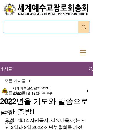
로그인
게시물
모든 게시물
세계예수교장로회 WPC
모든 게시물
2022년 1월 12일
1분 분량
2022년을 기도와 말씀으로
교단
힘찬 출발!
교육
왕성교회(길자연목사, 길요나목사)는 지
기획
난 2일과 9일 2022 신년부흥회를 가졌