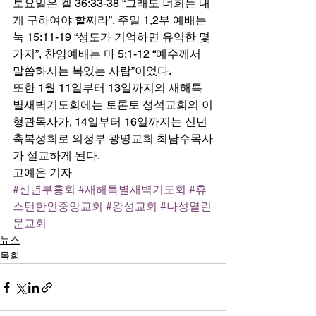
토요일은 겔 36:33-38 “그래도 너희는 내
게 구하여야 할찌라”, 주일 1,2부 예배는 
눅 15:11-19 “성도가 기억하면 유익한 몇 
가지”, 찬양예배는 마 5:1-12 “예수께서 
말씀하시는 복있는 사람”이었다.  
또한 1월 11일부터 13일까지의 새해특
별새벽기도회에는 토론토 성석교회의 이
형관목사가, 14일부터 16일까지는 신년
축복성회로 의정부 광명교회 최남수목사
가 설교하게 된다. 
고예은 기자
#신년부흥회
#새해특별새벽기도회
#휴
스턴한인중앙교회
#왕성교회
#나성열린
문교회
뉴스
목회