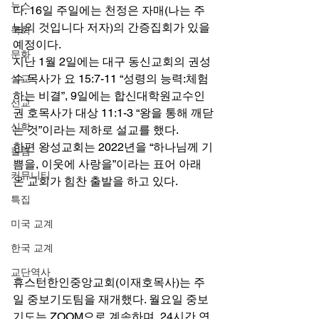
뉴스
다. 16일 주일에는 천정은 자매(나는 주
님의 것입니다 저자)의 간증집회가 있을 
목회
예정이다. 
문화
지난 1월 2일에는 대구 동신교회의 권성
수 목사가 요 15:7-11 “성령의 능력:체험
설교
하는 비결”, 9일에는 합신대학원교수인 
선교
권 호목사가 대상 11:1-3 “왕을 통해 깨닫
신학
는 것”이라는 제하로 설교를 했다. 
한편 왕성교회는 2022년을 “하나님께 기
칼럼
쁨을, 이웃에 사랑을”이라는 표어 아래 
커뮤니티
온 교회가 힘찬 출발을 하고 있다. 
특집
미국 교계
한국 교계
교단역사
휴스턴한인중앙교회(이재호목사)는 주
일 중보기도팀을 재개했다. 월요일 중보
기도는 ZOOM으로 계속하며, 24시간 연