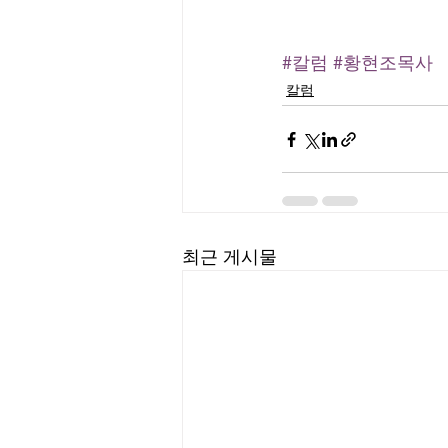
#칼럼
#황현조목사
칼럼
최근 게시물