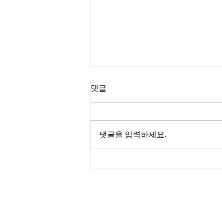
댓글
댓글을 입력하세요.
진석호 목사┃C채널 [소문난
성경교실]
125 S. Vermont Ave. Los A