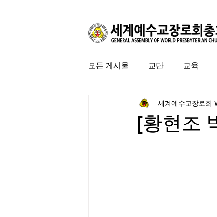
모든 게시물
교단
교육
세계예수교장로회 
커뮤니티
특집
미국 
[황현조 