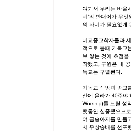
여기서 우리는 바울사
비’의 반대어가 무엇
의 자비가 필요없게 된
비교종교학자들과 세상
적으로 볼때 기독교는
보 쌓는 것에 초점을
작됐고, 구원은 내 
독교는 구별된다.
기독교 신앙과 종교를
산에 올라가 40주야 
Worship)를 드릴
랫동안 실종됐으므로 
여 금송아지를 만들고
서 우상숭배를 선포했다.