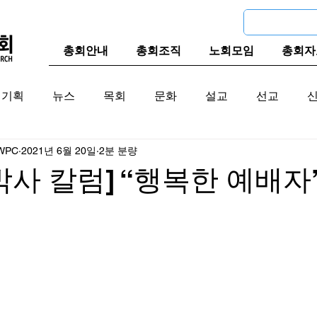
총회안내
총회조직
노회모임
총회자
기획
뉴스
목회
문화
설교
선교
WPC
2021년 6월 20일
2분 분량
교계
한국 교계
교단역사
박사 칼럼] “행복한 예배자