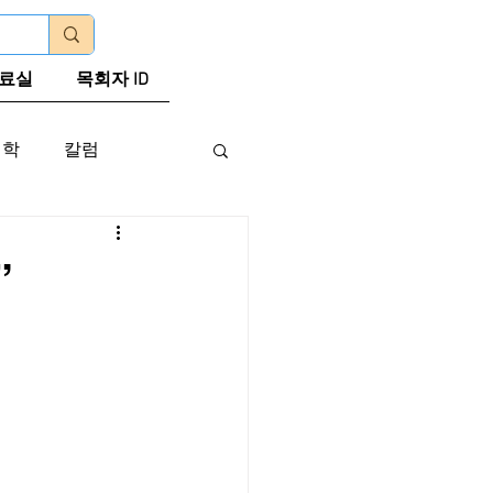
로그인
료실
목회자 ID
신학
칼럼
”