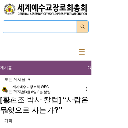
로그인
게시물
모든 게시물
세계예수교장로회 WPC
모든 게시물
2022년 3월 6일
2분 분량
[황현조 박사 칼럼] “사람은
교단
무엇으로 사는가?”
교육
기획