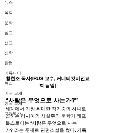
뉴스
목회
문화
설교
선교
신학
칼럼
커뮤니티
황현조 목사(IRUS 교수, 커네티컷비전교
특집
회 담임)
미국 교계
“사람은 무엇으로 사는가?”
한국 교계
세계에서 가장 위대한 작가중의 하나로 
교단역사
꼽히는 러시아의 사실주의 문학가 레프 
톨스토이는 “사람은 무엇으로 사는
가?”라는 주제로 단편소설을 썼다. 기독