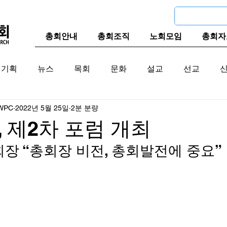
총회안내
총회조직
노회모임
총회자
기획
뉴스
목회
문화
설교
선교
WPC
2022년 5월 25일
2분 분량
교계
한국 교계
교단역사
 제2차 포럼 개최
장 “총회장 비전, 총회발전에 중요” 