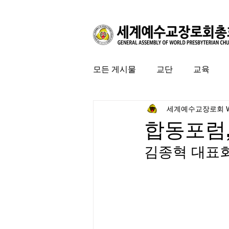
모든 게시물
교단
교육
세계예수교장로회 
커뮤니티
특집
미국 
합동포럼,
김종혁 대표회