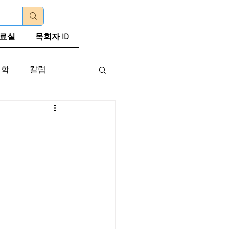
로그인
료실
목회자 ID
신학
칼럼