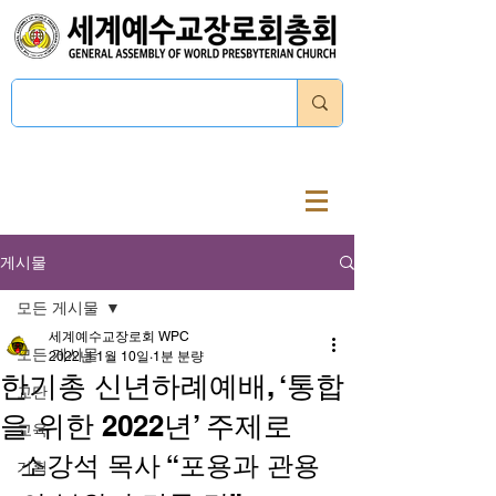
로그인
게시물
모든 게시물
세계예수교장로회 WPC
모든 게시물
2022년 1월 10일
1분 분량
한기총 신년하례예배, ‘통합
교단
을 위한 2022년’ 주제로
교육
소강석 목사 “포용과 관용
기획