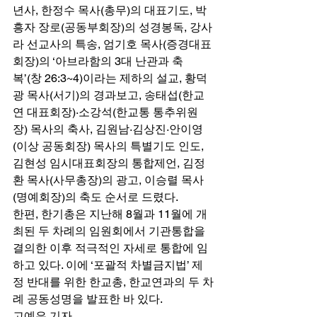
년사, 한정수 목사(총무)의 대표기도, 박
흥자 장로(공동부회장)의 성경봉독, 강사
라 선교사의 특송, 엄기호 목사(증경대표
회장)의 ‘아브라함의 3대 난관과 축
복’(창 26:3~4)이라는 제하의 설교, 황덕
광 목사(서기)의 경과보고, 송태섭(한교
연 대표회장)·소강석(한교통 통추위원
장) 목사의 축사, 김원남·김상진·안이영
(이상 공동회장) 목사의 특별기도 인도, 
김현성 임시대표회장의 통합제언, 김정
환 목사(사무총장)의 광고, 이승렬 목사
(명예회장)의 축도 순서로 드렸다. 
한편, 한기총은 지난해 8월과 11월에 개
최된 두 차례의 임원회에서 기관통합을 
결의한 이후 적극적인 자세로 통합에 임
하고 있다. 이에 ‘포괄적 차별금지법’ 제
정 반대를 위한 한교총, 한교연과의 두 차
례 공동성명을 발표한 바 있다. 
고예은 기자