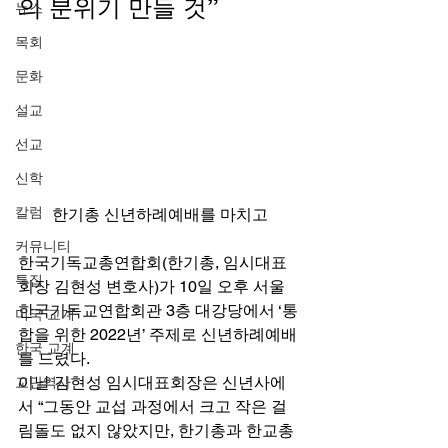
의 분위기 만들 것” 
뉴스
목회
문화
설교
선교
신학
칼럼
한기총 신년하례예배를 마치고
커뮤니티
한국기독교총연합회(한기총, 임시대표
특집
회장 김현성 변호사)가 10일 오후 서울 
한국기독교연합회관 3층 대강당에서 ‘통
미국 교계
합을 위한 2022년’ 주제로 신년하례예배
한국 교계
를 드렸다. 
이날 김현성 임시대표회장은 신년사에
교단역사
서 “그동안 교섭 과정에서 크고 작은 걸
림돌도 없지 않았지만, 한기총과 한교총