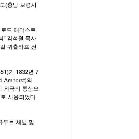
도(충남 보령시 
와 로드 애머스트
식” 김석원 목사
 칼 귀츨라프 전
)가 1832년 7
mherst)의 
식 외국의 통상요
으로 사용되었다
유투브 채널 및 