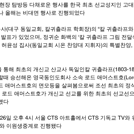
사현장 탐방등 다채로운 행사를 한국 최초 선교성지인 고대
나 올해는 비대면 행사로 진행되었다 
목사(대구 동일교회, 칼귀츨라프 학회장)의 “칼 귀츨라프
 발표가 있었으며, 정귀순 화백의 ‘칼 귀츨라프 그림 전달
, 허윤성 집사(동일교회 시온 찬양대 지휘자)의 특별찬양,
통해 최초의 개신교 산교사 독일인칼 귀츨라프(1803-1851
때 승선해온 영국동인도회사 소속 로드 애머스트호(Lord A
드 애머스트호의 면모등을 살펴봄으로써 조선 최초의 정
 로드 애머스트호가 개신교 선교를 위한 최초의 선교선
했다 
 26일 오후 4시 서울 CTS 아트홀에서 CTS 기독교 TV와 
도와 이원생중계로 진행됐다 