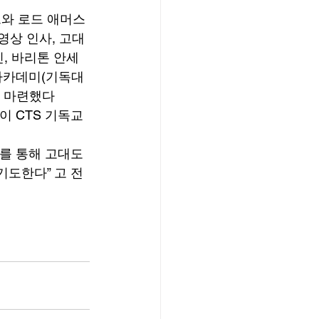
프와 로드 애머스
영상 인사, 고대
, 바리톤 안세
데아카데미(기독대
를 마련했다
이 CTS 기독교 
를 통해 고대도
기도한다” 고 전