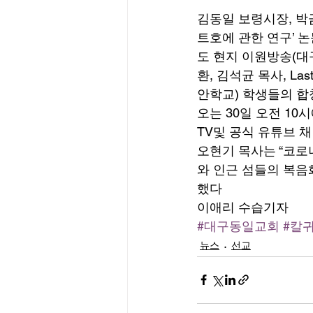
김동일 보령시장, 박
트호에 관한 연구’ 논
도 현지 이원방송(대
환, 김석균 목사, L
안학교) 학생들의 합
오는 30일 오전 10
TV및 공식 유튜브 
오현기 목사는 “코로
와 인근 섬들의 복음
했다 
이애리 수습기자
#대구동일교회
#칼
뉴스
선교