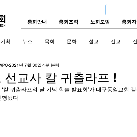
총회안내
총회조직
노회모임
총회자
기획
뉴스
목회
문화
설교
선교
WPC
2021년 7월 30일
1분 분량
교계
한국 교계
교단역사
 선교사 칼 귀츨라프 !
8회 ‘칼 귀츨라프의 날 기념 학술 발표회’가 대구동일교회 
진행됐다 