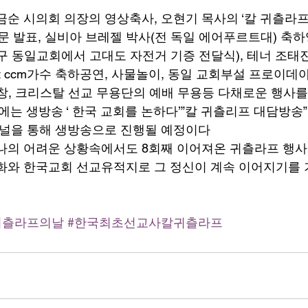
금순 시의회 의장의 영상축사, 오현기 목사의 ‘칼 귀츨라
문 발표, 실비아 브레젤 박사(전 독일 에어푸르트대) 축하
구 동일교회에서 고대도 자전거 기증 전달식), 테너 조태진
ast ccm가수 축하공연, 사물놀이, 동일 교회부설 프로이
창, 크리스탈 선교 무용단의 예배 무용등 다채로운 행사
시에는 생방송 ‘ 한국 교회를 논하다’”칼 귀츨리프 대담방송”
채널을 통해 생방송으로 진행될 예정이다 
나의 어려운 상황속에서도 8회째 이어져온 귀츨라프 행사
화와 한국교회 선교유적지로 그 정신이 계속 이어지기를 
귀츨라프의날
#한국최초선교사칼귀츨라프