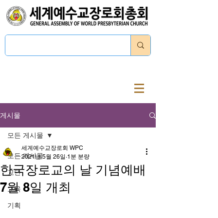
로그인
게시물
모든 게시물
세계예수교장로회 WPC
모든 게시물
2021년 5월 26일
1분 분량
한국장로교의 날 기념예배
교단
7월 8일 개최
교육
기획