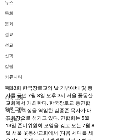
뉴스
목회
문화
설교
선교
신학
칼럼
커뮤니티
특집
제13회 한국장로교의 날 기념예배 및 행
사를 금년 7월 8일 오후 2시 서울 꽃동산
미국 교계
교회에서 개최한다. 한국장로교 총연합
한국 교계
회는 총회장을 역임한 김종준 목사가 대
표회장으로 섬기고 있다. 연합회는 5월 
교단역사
13일 준비위원회 모임을 갖고 오는 7월 8
일 서울 꽃동산교회에서 [다음 세대를 세