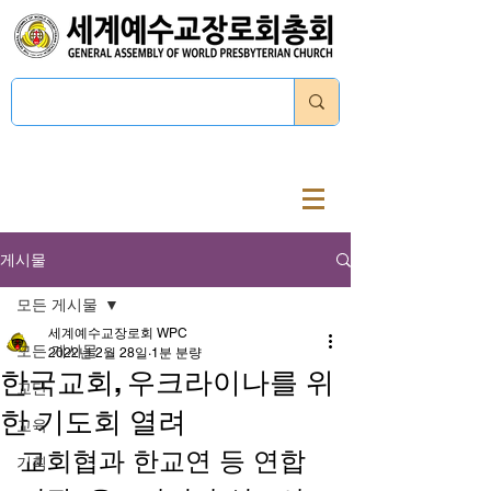
로그인
게시물
모든 게시물
세계예수교장로회 WPC
모든 게시물
2022년 2월 28일
1분 분량
한국교회, 우크라이나를 위
교단
한 기도회 열려
교육
교회협과 한교연 등 연합
기획