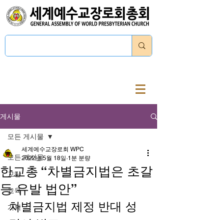
로그인
게시물
모든 게시물
세계예수교장로회 WPC
모든 게시물
2022년 5월 18일
1분 분량
한교총 “차별금지법은 초갈
교단
등 유발 법안”
교육
차별금지법 제정 반대 성
기획