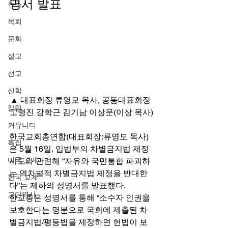
명서 발표 
뉴스
목회
문화
설교
선교
신학
▲ 대표회장 류영모 목사, 공동대표회장 
칼럼
고명진 강학근 김기남 이상문(이상 목사)
커뮤니티
한국교회총연합(대표회장:류영모 목사)
특집
은 5월 16일, 입법부의 차별금지법 제정 
미국 교계
시도와 관련해 “자유와 국민통합 파괴하
는 역차별적 차별금지법 제정을 반대한
한국 교계
다”는 제하의 성명서를 발표했다. 
교단역사
한교총은 성명서를 통해 “소수자 인권을 
보호한다는 명분으로 국회에 제출된 차
별금지법/평등법을 제정하면 헌법이 보