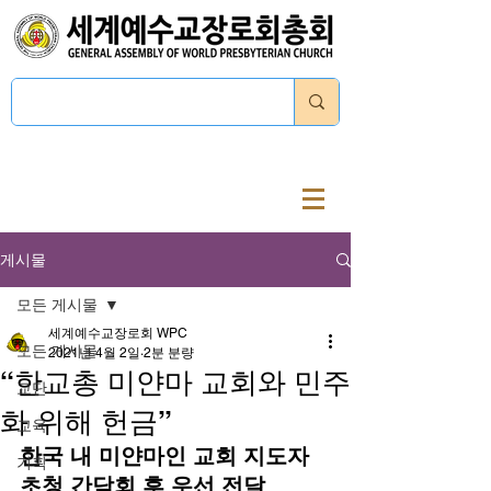
로그인
게시물
모든 게시물
세계예수교장로회 WPC
모든 게시물
2021년 4월 2일
2분 분량
“한교총 미얀마 교회와 민주
교단
화 위해 헌금”
교육
한국 내 미얀마인 교회 지도자 
기획
초청 간담회 후 우선 전달