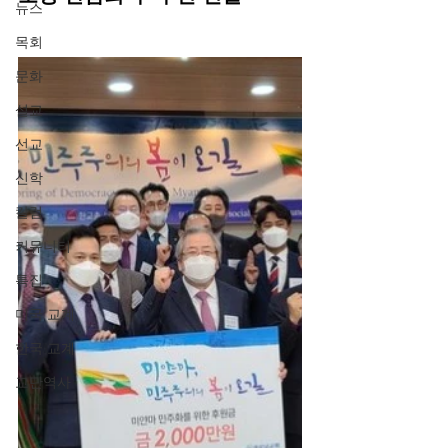
뉴스
목회
문화
설교
선교
신학
칼럼
커뮤니티
특집
미국 교계
한국 교계
교단역사