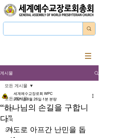
로그인
게시물
모든 게시물
세계예수교장로회 WPC
모든 게시물
2021년 8월 26일
1분 분량
“하나님의 손길을 구합니
교단
다”
교육
기도로 아프간 난민을 돕
기획