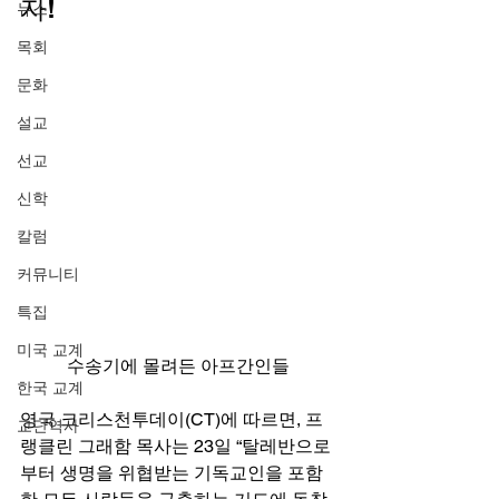
자! 
뉴스
목회
문화
설교
선교
신학
칼럼
커뮤니티
특집
미국 교계
수송기에 몰려든 아프간인들
한국 교계
영국 크리스천투데이(CT)에 따르면, 프
교단역사
랭클린 그래함 목사는 23일 “탈레반으로
부터 생명을 위협받는 기독교인을 포함