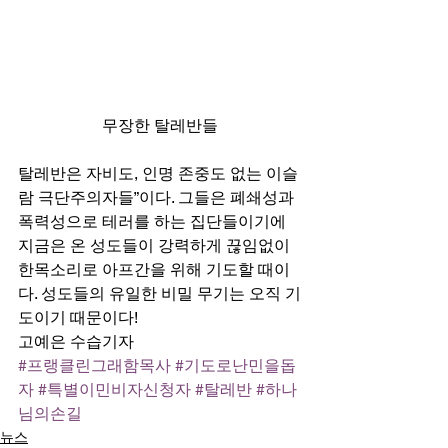
무장한 탈레반들
탈레반은 자비도, 인명 존중도 없는 이슬
람 극단주의자들”이다. 그들은 폐쇄성과 
폭력성으로 테러를 하는 집단들이기에 
지금은 온 성도들이 강력하게 끊임없이 
한목소리로 아프간을 위해 기도할 때이
다. 성도들의 유일한 비밀 무기는 오직 기
도이기 때문이다! 
고예은 수습기자
#프랭클린그래함목사
#기도로난민을돕
자
#특별이민비자신청자
#탈레반
#하나
님의손길
뉴스