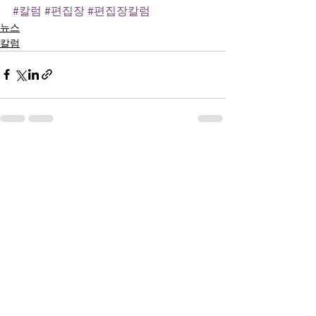
#칼럼
#편집장
#편집장칼럼
뉴스
칼럼
전체 보기
최근 게시물