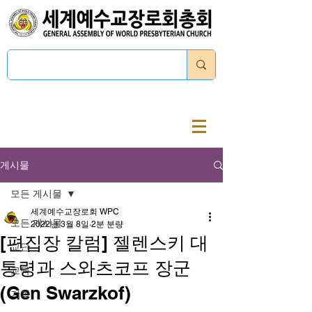
로그인
게시물
모든 게시물
세계예수교장로회 WPC
모든 게시물
2022년 3월 8일
2분 분량
[편집장 칼럼] 젤렌스키 대
교단
통령과 스와츠코프 장군
교육
(Gen Swarzkof)
기획