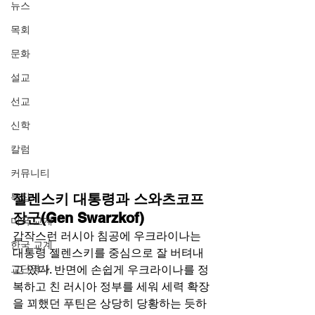
뉴스
목회
문화
설교
선교
신학
칼럼
커뮤니티
젤렌스키 대통령과 스와츠코프 
특집
장군(Gen Swarzkof)
미국 교계
갑작스런 러시아 침공에 우크라이나는 
한국 교계
대통령 젤렌스키를 중심으로 잘 버텨내
고 있다. 반면에 손쉽게 우크라이나를 정
교단역사
복하고 친 러시아 정부를 세워 세력 확장
을 꾀했던 푸틴은 상당히 당황하는 듯하