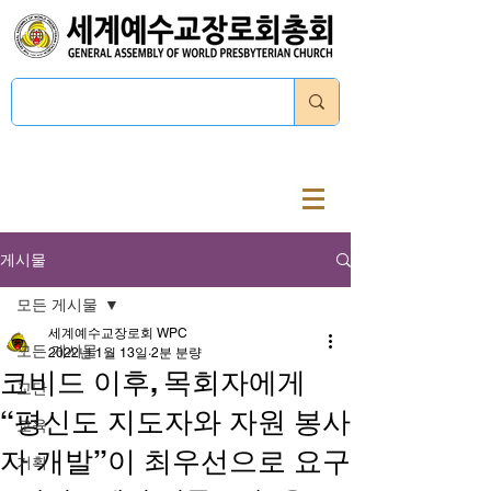
로그인
게시물
모든 게시물
세계예수교장로회 WPC
모든 게시물
2022년 1월 13일
2분 분량
코비드 이후, 목회자에게
교단
“평신도 지도자와 자원 봉사
교육
자 개발”이 최우선으로 요구
기획