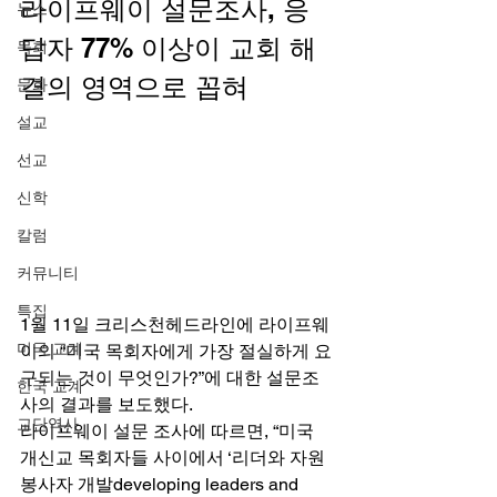
라이프웨이 설문조사, 응
뉴스
답자 77% 이상이 교회 해
목회
결의 영역으로 꼽혀 
문화
설교
선교
신학
칼럼
커뮤니티
특집
1월 11일 크리스천헤드라인에 라이프웨
미국 교계
이의 “미국 목회자에게 가장 절실하게 요
구되는 것이 무엇인가?”에 대한 설문조
한국 교계
사의 결과를 보도했다. 
교단역사
라이프웨이 설문 조사에 따르면, “미국 
개신교 목회자들 사이에서 ‘리더와 자원 
봉사자 개발developing leaders and 