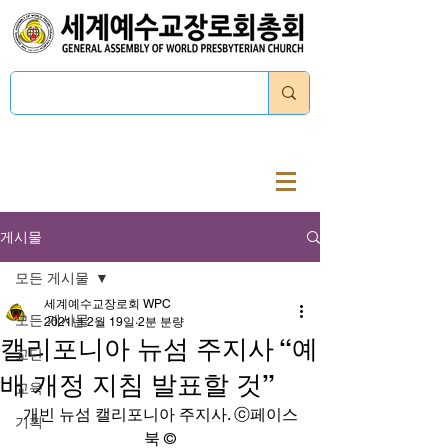
로그인
게시물
모든 게시물
세계예수교장로회 WPC
모든 게시물
2021년 2월 19일
2분 분량
캘리포니아 뉴섬 주지사 “예
교단
배 개정 지침 발표할 것”
교육
개빈 뉴섬 캘리포니아 주지사. ⓒ페이스
기획
북 ©