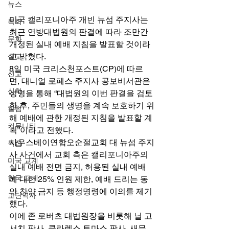
뉴스
미국 캘리포니아주 개빈 뉴섬 주지사는 
목회
최근 연방대법원의 판결에 따라 조만간 
문화
개정된 실내 예배 지침을 발표할 것이라
고 밝혔다. 
설교
8일 미국 크리스천포스트(CP)에 따르
선교
면, 대니얼 로페스 주지사 공보비서관은 
신학
성명을 통해 “대법원의 이번 판결을 검토
한 후, 주민들의 생명을 계속 보호하기 위
칼럼
해 예배에 관한 개정된 지침을 발표할 계
커뮤니티
획”이라고 전했다. 
사우스베이연합오순절교회 대 뉴섬 주지
특집
사 사건에서 교회 측은 캘리포니아주의 
미국 교계
실내 예배 전면 금지, 허용된 실내 예배
한국 교계
에 대한 25% 인원 제한, 예배 드리는 동
안 찬양 금지 등 행정명령에 이의를 제기
교단역사
했다. 
이에 존 로버츠 대법원장을 비롯해 닐 고
서치 판사, 클라렌스 토마스 판사, 새뮤