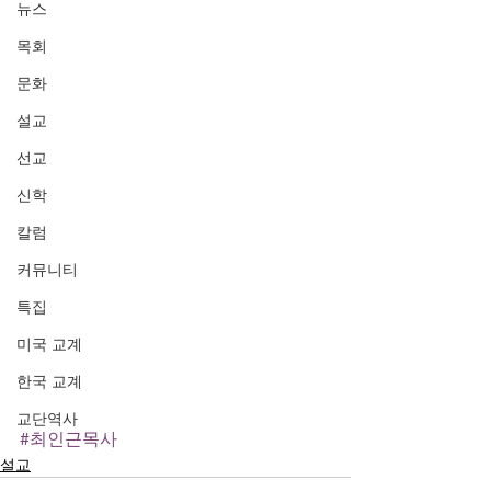
뉴스
목회
문화
설교
선교
신학
칼럼
커뮤니티
특집
미국 교계
한국 교계
교단역사
#최인근목사
설교