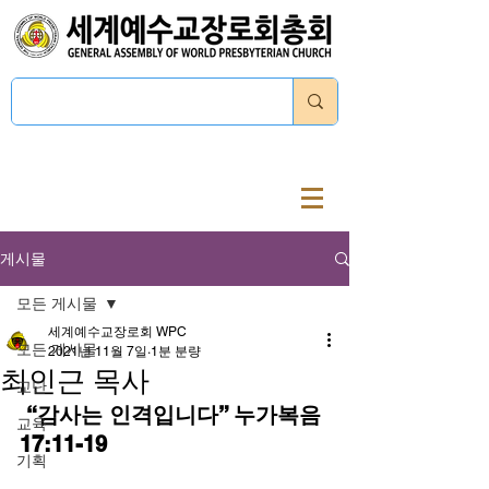
로그인
게시물
모든 게시물
세계예수교장로회 WPC
모든 게시물
2021년 11월 7일
1분 분량
최인근 목사
교단
 “감사는 인격입니다” 누가복음 
교육
17:11-19
기획