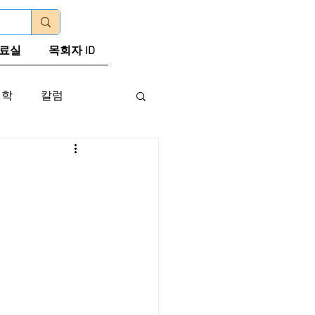
로그인
료실
목회자 ID
신학
칼럼