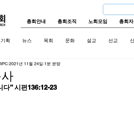
총회안내
총회조직
노회모임
총회자
기획
뉴스
목회
문화
설교
선교
WPC
2021년 11월 24일
1분 분량
교계
한국 교계
교단역사
목사
다” 시편136:12-23