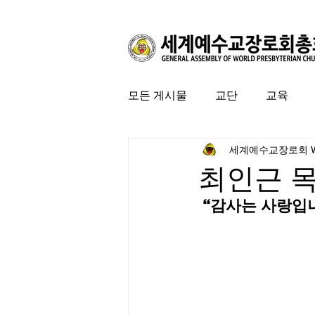
모든 게시물
교단
교육
세계예수교장로회 
커뮤니티
특집
미국 
최인근 
 “감사는 사랑입니