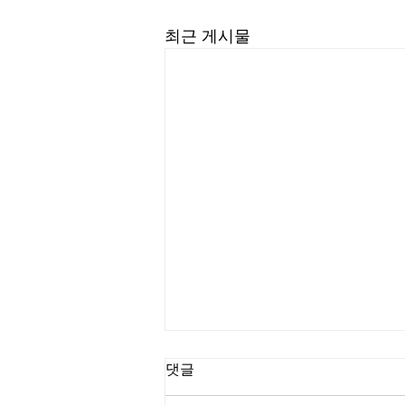
최근 게시물
길요나 목사
댓글
“한계를 넘어서는 인생을 살라” (삼