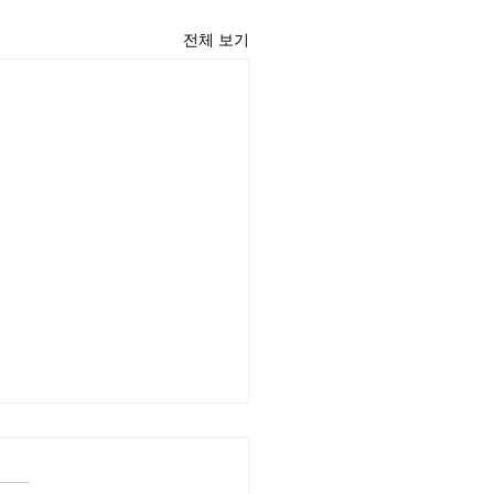
전체 보기
윤 목사
리끼는 양심의 가책이 일어날