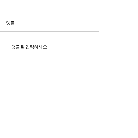
길자연 목사
김동윤 목사
쓰러지는데는 이유가 있다 (사
“거리끼는 양심의 
사기 16:4-17) #길자연목사
날 때” (골 3:18-2
댓글
사
댓글을 입력하세요.
125 S. Vermont Ave. Los Angeles,
CA 90004 | T:
213-381-0082
| F:
213-381-0010
|
office@gawpc.com
IRUS 국제개혁대학교대학원
총신대학교신학대학원