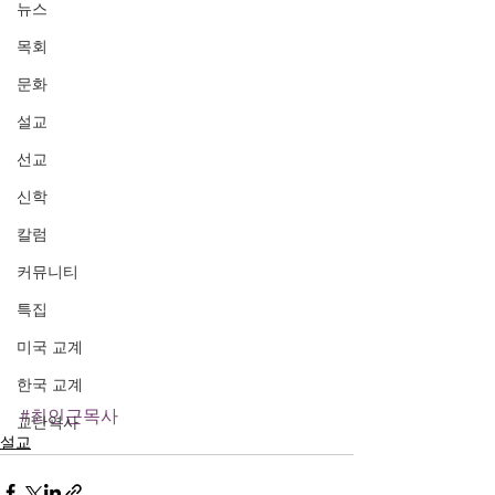
뉴스
목회
문화
설교
선교
신학
칼럼
커뮤니티
특집
미국 교계
한국 교계
#최인근목사
교단역사
설교