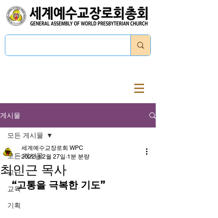
로그인
게시물
모든 게시물
세계예수교장로회 WPC
모든 게시물
2022년 2월 27일
1분 분량
최인근 목사
교단
 “고통을 극복한 기도” 
교육
기획