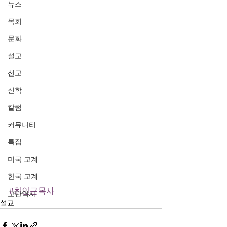
뉴스
목회
문화
설교
선교
신학
칼럼
커뮤니티
특집
미국 교계
한국 교계
#최인근목사
교단역사
설교