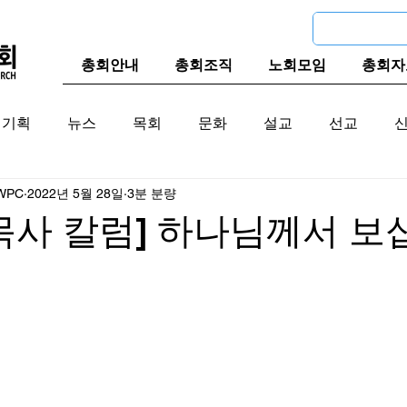
총회안내
총회조직
노회모임
총회자
기획
뉴스
목회
문화
설교
선교
WPC
2022년 5월 28일
3분 분량
교계
한국 교계
교단역사
목사 칼럼] 하나님께서 보