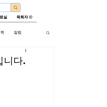
로그인
료실
목회자 ID
신학
칼럼
십니다.