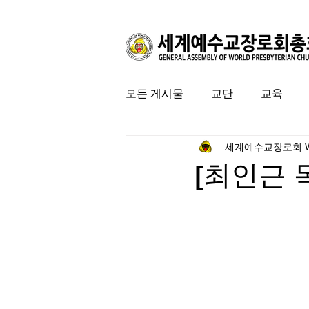
모든 게시물
교단
교육
세계예수교장로회 
커뮤니티
특집
미국 
[최인근 