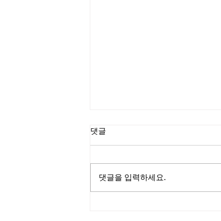
댓글
댓글을 입력하세요.
진석호 목사┃C채널 [소문난
성경교실]