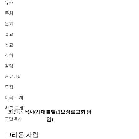
뉴스
목회
문화
설교
선교
신학
칼럼
커뮤니티
특집
미국 교계
한국 교계
최인근 목사(시애틀빌립보장로교회 담
교단역사
임)
그리운 사람 