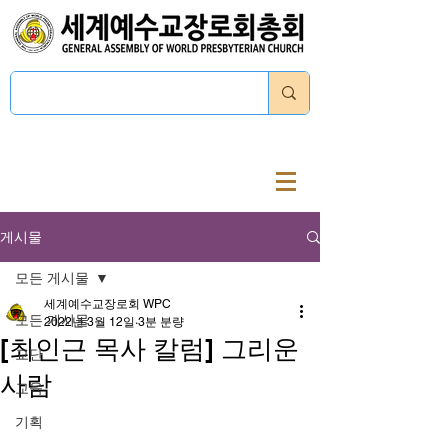
로그인
게시물
모든 게시물
세계예수교장로회 WPC
모든 게시물
2022년 3월 12일
3분 분량
[최인근 목사 칼럼] 그리운
교단
사람
교육
기획