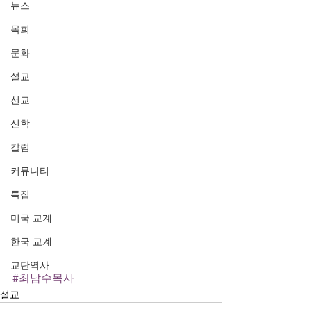
뉴스
목회
문화
설교
선교
신학
칼럼
커뮤니티
특집
미국 교계
한국 교계
교단역사
#최남수목사
설교