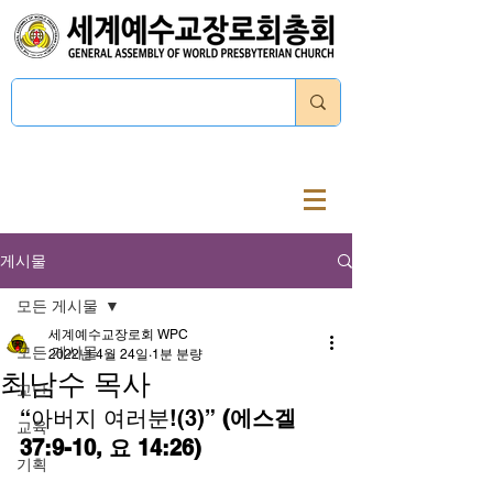
로그인
게시물
모든 게시물
세계예수교장로회 WPC
모든 게시물
2022년 4월 24일
1분 분량
최남수 목사
교단
“아버지 여러분!(3)”
 (에스겔 
교육
37:9-10, 요 14:26)
기획