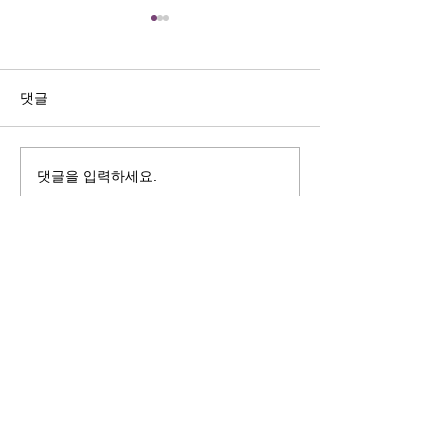
길자연 목사
김동윤 목사
쓰러지는데는 이유가 있다 (사
“거리끼는 양심의 
사기 16:4-17) #길자연목사
날 때” (골 3:18-2
댓글
사
댓글을 입력하세요.
125 S. Vermont Ave. Los Angeles,
CA 90004 | T:
213-381-0082
| F:
213-381-0010
|
office@gawpc.com
IRUS 국제개혁대학교대학원
총신대학교신학대학원