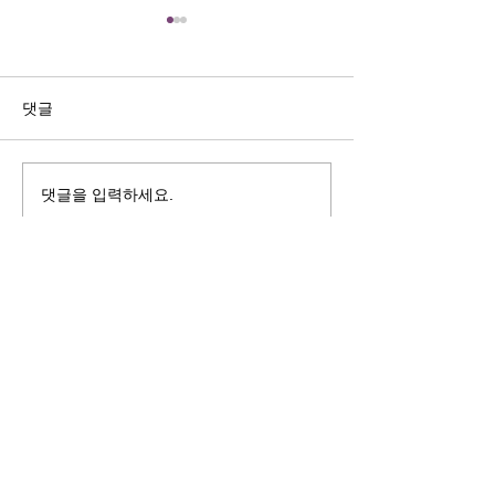
길자연 목사
김동윤 목사
쓰러지는데는 이유가 있다 (사
“거리끼는 양심의 
사기 16:4-17) #길자연목사
날 때” (골 3:18-2
댓글
사
댓글을 입력하세요.
125 S. Vermont Ave. Los Angeles,
CA 90004 | T:
213-381-0082
| F:
213-381-0010
|
office@gawpc.com
IRUS 국제개혁대학교대학원
총신대학교신학대학원