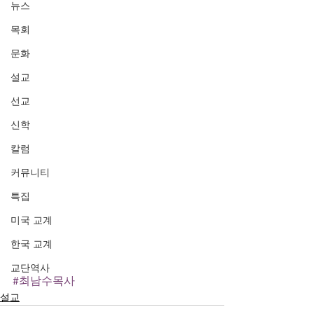
뉴스
목회
문화
설교
선교
신학
칼럼
커뮤니티
특집
미국 교계
한국 교계
교단역사
#최남수목사
설교