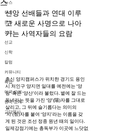
스
뉴스
신앙 선배들과 연대 이루
목회
고 새로운 사명으로 나아
문화
가는 사역자들의 요람  
설교
선교
신학
칼럼
커뮤니티
총신 양지캠퍼스가 위치한 경기도 용인
특집
시 처인구 양지면 일대를 예전에는 ‘양
미국 교계
랑’ 혹은 ‘양산’이라 불렀다. 볕에 잘 드는 
동네라는 뜻을 가진 ‘양’(陽)자를 그대로 
한국 교계
살리고, 그 뒤에 슬기롭다는 의미의 
교단역사
‘지’(智)자를 붙여 ‘양지’라는 이름을 갖
게 된 것은 조선 정종 원년 때의 일이다. 
일제강점기에는 총독부가 이곳에 느닷없