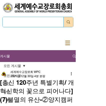
로그인
게시물
모든 게시물
세계예수교장로회 WPC
모든 게시물
2021년 12월 30일
4분 분량
[총신 120주년 특별기획/ 개
교단
혁신학의 꽃으로 피어나다]
교육
(7)불멸의 유산-②양지캠퍼
기획