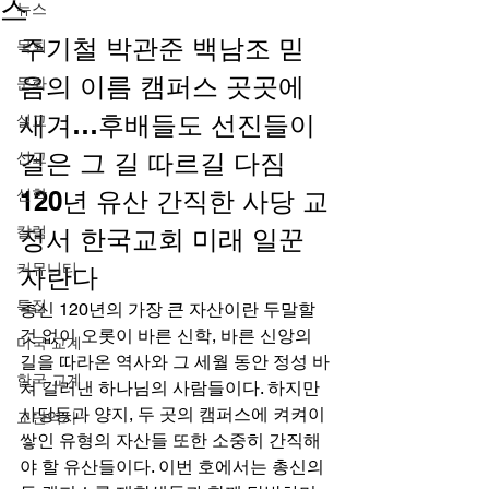
스
뉴스
주기철 박관준 백남조 믿
목회
음의 이름 캠퍼스 곳곳에 
문화
새겨…후배들도 선진들이 
설교
걸은 그 길 따르길 다짐 
선교
신학
120년 유산 간직한 사당 교
칼럼
정서 한국교회 미래 일꾼 
커뮤니티
자란다 
특집
총신 120년의 가장 큰 자산이란 두말할 
것 없이 오롯이 바른 신학, 바른 신앙의 
미국 교계
길을 따라온 역사와 그 세월 동안 정성 바
한국 교계
쳐 길러낸 하나님의 사람들이다. 하지만 
사당동과 양지, 두 곳의 캠퍼스에 켜켜이 
교단역사
쌓인 유형의 자산들 또한 소중히 간직해
야 할 유산들이다. 이번 호에서는 총신의 