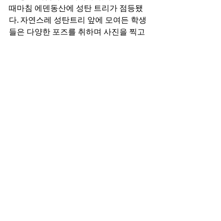
때마침 에덴동산에 성탄 트리가 점등됐
다. 자연스레 성탄트리 앞에 모여든 학생
들은 다양한 포즈를 취하며 사진을 찍고 
에덴동산에서의 추억담을 나눴다. 특히 
졸업을 앞둔 예형 씨와 은빈 씨의 감회는 
남달랐다. 
은빈 씨는 “학내 사태가 발생했을 때는 
학교가 싫기도 했지만 돌이켜보면 좋아
할 수밖에 없는 캠퍼스입니다. 특히 하나
님의 자녀들과 사당에서 생활할 수 있었
던 건 정말 큰 은혜였어요”라고 말했다. 
예형 씨는 “사당캠퍼스에는 믿음의 선배
들이 걸어온 발자취가 있어요. 저도 선배
들이 걸었던 길을 따르며 선배들이 사랑
했던 하나님만을 바라보겠습니다”라고 
다짐했다. 
은빈 예형 씨의 얘기처럼 믿음의 선진들
이 세운 선지동산에서 한국교회를 개혁