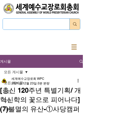
로그인
게시물
모든 게시물
세계예수교장로회 WPC
모든 게시물
2021년 12월 23일
3분 분량
[총신 120주년 특별기획/ 개
교단
혁신학의 꽃으로 피어나다]
교육
(7)불멸의 유산-①사당캠퍼
기획