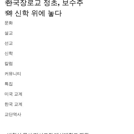
한국장로교 정초, 보수주
뉴스
의 신학 위에 놓다 
목회
문화
설교
선교
신학
칼럼
커뮤니티
특집
미국 교계
한국 교계
교단역사