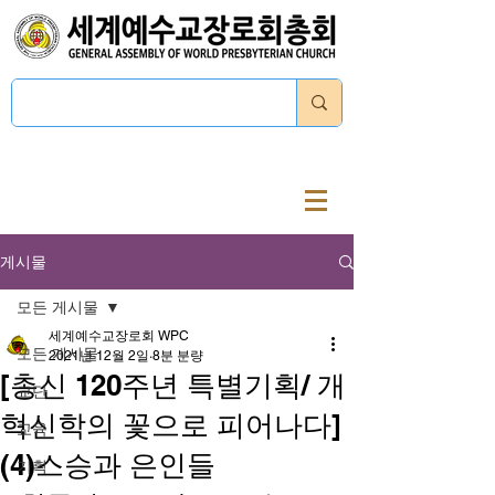
로그인
게시물
모든 게시물
세계예수교장로회 WPC
모든 게시물
2021년 12월 2일
8분 분량
[총신 120주년 특별기획/ 개
교단
혁신학의 꽃으로 피어나다]
교육
(4)스승과 은인들
기획