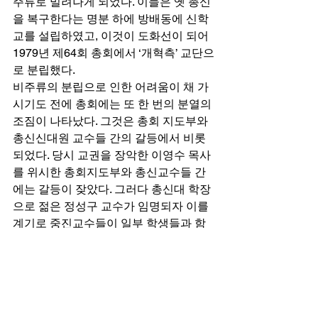
주류로 밀려나게 되었다. 이들은 옛 총신
을 복구한다는 명분 하에 방배동에 신학
교를 설립하였고, 이것이 도화선이 되어 
1979년 제64회 총회에서 ‘개혁측’ 교단으
로 분립했다. 
비주류의 분립으로 인한 어려움이 채 가
시기도 전에 총회에는 또 한 번의 분열의 
조짐이 나타났다. 그것은 총회 지도부와 
총신신대원 교수들 간의 갈등에서 비롯
되었다. 당시 교권을 장악한 이영수 목사
를 위시한 총회지도부와 총신교수들 간
에는 갈등이 잦았다. 그러다 총신대 학장
으로 젊은 정성구 교수가 임명되자 이를 
계기로 중진교수들이 일부 학생들과 함
께 이탈하였고, 박윤선 박사도 여기 합세
하면서 소위 ‘합동신학원’이 설립되고 이
를 중심으로 ‘합신측’이라는 교단이 형성
되었다. 
특별히 박형룡과 더불어 총신의 신학적