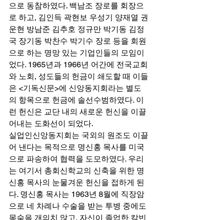
으로 동참하였다. 백남조 장로를 회장으
로 하고, 김인득 곽현보 우성기 양재열 권
운현 방남준 김추호 정규만 박기동 김정
국 장기동 박찬수 박기수 장로 등을 회원
으로 하는 명망 있는 기업인들의 모임이
었다. 1965년과 1966년 어간에 전국교회
와 노회, 성도들의 헌금이 쇄도할 때 이들
은 <기독신문>에 신앙동지회라는 별도
의 항목으로 헌금에 솔선수범하였다. 이
런 헌신은 교단 내의 새로운 헌신을 이끌
어내는 도화선이 되었다. 
실업인신앙동지회는 국외의 원조도 이끌
어 낸다는 목적으로 명신홍 목사를 미국
으로 파송하여 협력을 도모하였다. 우리
는 여기서 총회신학교의 신축을 위한 명
신홍 목사의 눈물겨운 헌신을 접하게 된
다. 명신홍 목사는 1963년 8월에 직장암
으로 네 차례나 수술을 받는 투병 중에도 
목숨을 개의치 않고, 자신이 졸업한 칼빈