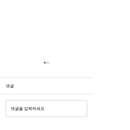
댓글
제50회 총회 일정표
댓글을 입력하세요.
제50회 희년기
초청영상