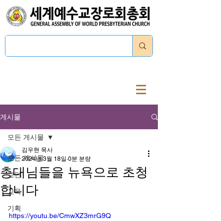
로그인
게시물
모든 게시물
김우현 목사
모든 게시물
2024년 3월 18일
0분 분량
총대님들을 뉴욕으로 초청
교단
합니다
교육
기획
https://youtu.be/CmwXZ3mrG9Q