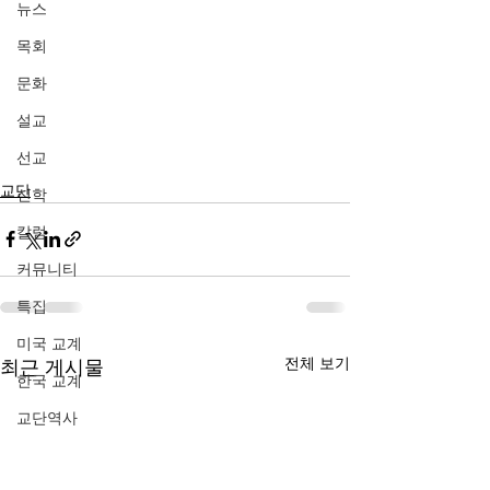
뉴스
목회
문화
설교
선교
교단
신학
칼럼
커뮤니티
특집
미국 교계
전체 보기
최근 게시물
한국 교계
교단역사