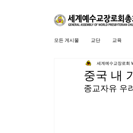
모든 게시물
교단
교육
세계예수교장로회 
커뮤니티
특집
미국 
중국 내 
종교자유 우려