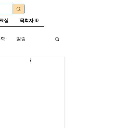
로그인
료실
목회자 ID
신학
칼럼