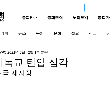
총회안내
총회조직
노회모임
총회자
기획
뉴스
목회
문화
설교
선교
WPC
2022년 5월 12일
1분 분량
교계
한국 교계
교단역사
기독교 탄압 심각
국 재지정 