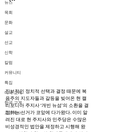
뉴스
목회
문화
설교
선교
신학
칼럼
커뮤니티
특집
진보적인 정치적 선택과 결정 때문에 복
미국 교계
음주의 지도자들과 갈등을 빚어온 현 캘
한국 교계
리포니아 주지사 ‘개빈 뉴섬’의 소환을 결
정하는 선거가 코앞에 다가왔다. 이미 알
교단역사
려진 대로 현 주지사와 민주당은 수많은 
비성경적인 법안을 제정하고 시행해 왔