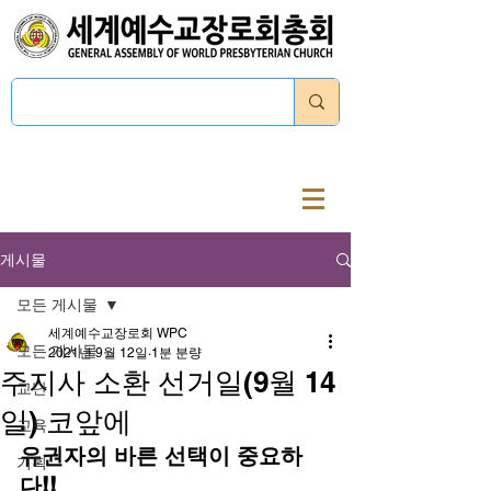
로그인
게시물
모든 게시물
세계예수교장로회 WPC
모든 게시물
2021년 9월 12일
1분 분량
주지사 소환 선거일(9월 14
교단
일) 코앞에
교육
유권자의 바른 선택이 중요하
기획
다!!