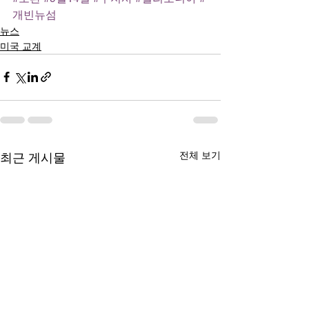
개빈뉴섬
뉴스
미국 교계
전체 보기
최근 게시물