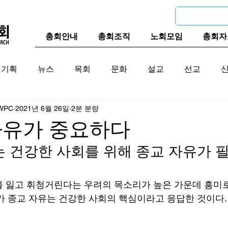
총회안내
총회조직
노회모임
총회자
기획
뉴스
목회
문화
설교
선교
WPC
2021년 6월 26일
2분 분량
교계
한국 교계
교단역사
자유가 중요하다
는 건강한 사회를 위해 종교 자유가 
 잃고 휘청거린다는 우려의 목소리가 높은 가운데 흥미
%가 종교 자유는 건강한 사회의 핵심이라고 응답한 것이다.