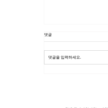
댓글
댓글을 입력하세요.
미국여권 발급 지연에 불만 폭
발.."석달만에 겨우"
125 S. Vermont Ave. Los A