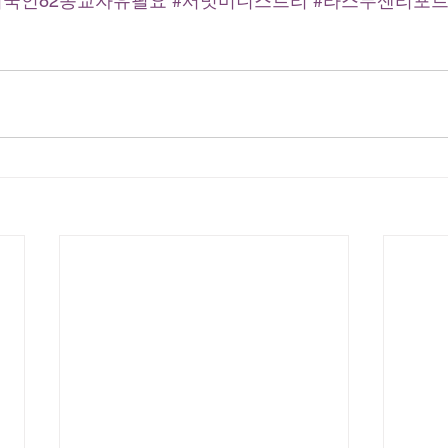
미국인82종교자유필요
#서밋미니스트리
#라스무센리포