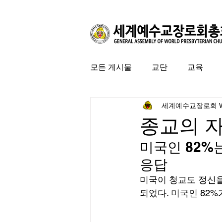
모든 게시물
교단
교육
세계예수교장로회 
커뮤니티
특집
미국 
종교의 
미국인 82%
응답 
미국이 청교도 정신을
되었다. 미국인 82