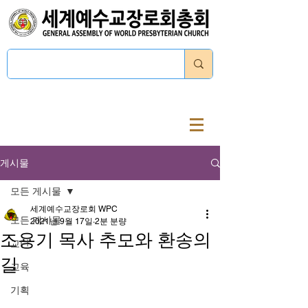
로그인
게시물
모든 게시물
세계예수교장로회 WPC
모든 게시물
2021년 9월 17일
2분 분량
조용기 목사 추모와 환송의
교단
길
교육
기획