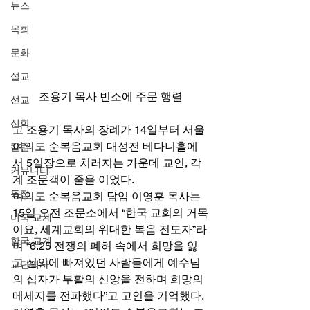
뉴스
목회
문화
설교
조용기 목사 빈소에 주문 행렬
선교
신학
고 조용기 목사의 장례가 14일부터 서울 
여의도 순복음교회 대성전 베다니홀에
칼럼
서 5일장으로 치러지는 가운데 교인, 각
커뮤니티
계 조문객이 줄을 이었다. 
특집
여의도 순복음교회 담임 이영훈 목사는 
15일 오전 조문소에서 “한국 교회의 거목
미국 교계
이요, 세계교회의 위대한 복음 전도자”라
한국 교계
며 “6.25 전쟁의 폐허 속에서 희망을 잃
고 실의에 빠져있던 사람들에게 예수님
교단역사
의 십자가 부활의 신앙을 전하며 희망의 
메세지를 전파했다”고 고인을 기억했다. 