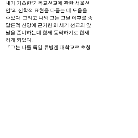
내가 기초한“기독교선교에 관한 서울선
언”의 신학적 표현을 다듬는 데 도움을 
주었다. 그리고 나와 그는 그날 이후로 종
말론적 신앙에 근거한 21세기 선교의 앞
날을 준비하는데 함께 동역하기로 합세
하게 되었다. 
『그는 나를 독일 튜빙겐 대학교로 초청
하고 몇 날 동안 자기의 동료 신학자들과 
함께 지내도록 했다, 그리고 내가 작성한
「서울선언」을 독일어로 번역하여 전 
유럽의 신학자들에게 배부했다. 우리는 
때때로 유럽과 아프리카와 미국에서 기
독교 선교의 큰 모임이 있을 때 함께 만났
다. 1980년 나는 다시 그를 한국에 초청
하고 두 주간 동안 함께 하기 선교 대학원
을 인도했다. 1989년 미국 텍사스주 성 
안토니오에서 모인 WCC총회에서 만난 
후 이 글을 쓰고 있는 현재까지 우리는 다
시 만날 기회를 가지지 못했다.  