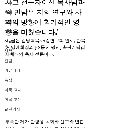
시고 선구자이신 목사님과
뉴스
의 만남은 저의 연구와 사
목회
역의 방향에 획기적인 영
문화
향을 미쳤습니다.’ 
설교
이 글은 김명혁목사(강변교회 원로, 한복
선교
현 명예회장의 [조동진 평전] 출판기념감
신학
사예배의 축사 전문이다. 
칼럼
커뮤니티
특집
미국 교계
한국 교계
교단역사
부족한 제가 한평생 목회와 선교와 연합