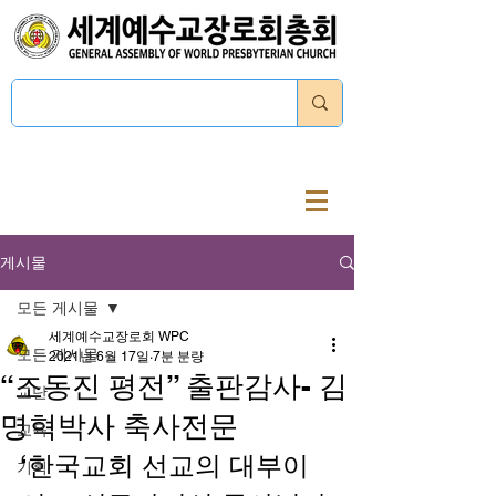
로그인
게시물
모든 게시물
세계예수교장로회 WPC
모든 게시물
2021년 6월 17일
7분 분량
“조동진 평전” 출판감사- 김
교단
명혁박사 축사전문
교육
‘한국교회 선교의 대부이
기획