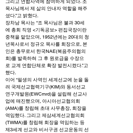
그리고 연합사역에 참여하게 되었다. 조 
목사님께서 제 삶의 안내자 역할을 해주
셨다.”고 밝혔다. 
장차남 목사는 “조 목사님은 불과 30세
에 총회 직영 <기독공보> 편집국장이란 
중책을 맡았으며, 1952년에는 20대의 청
년목사로서 정규오 목사를 회장으로, 본
인은 총무로서 한국NAE(복음주의협의
회)를 발족하혀 그 후 원로급을 수장으
로 교계 연합단체로 확장 발전시켰다.”고 
했다. 
이어 “필생의 사역인 세계선교에 눈을 돌
려 국제선교협력기구(KIM)와 동서선교
연구개발원(EWCmrd)을 설립해 선교사
업에 매진했으며, 아시아선교협의회
(AMA)를 창립해 초대 사무총장, 회장을 
역임했다. 그리고 제삼세계선교협의회
(TWMA)를 창립해 회장을 역임하는 등 
제3세계 선교와 비서구권 선교운동의 선