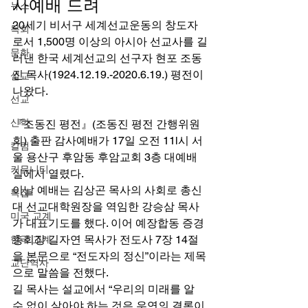
사예배 드려 
뉴스
20세기 비서구 세계선교운동의 창도자
목회
로서 1,500명 이상의 아시아 선교사를 길
문화
러낸 한국 세계선교의 선구자 현포 조동
진 목사(1924.12.19.-2020.6.19.) 평전이 
설교
나왔다. 
선교
신학
『조동진 평전』(조동진 평전 간행위원
회) 출판 감사예배가 17일 오전 11l시 서
칼럼
울 용산구 후암동 후암교회 3층 대예배
커뮤니티
실에서 열렸다. 
이날 예배는 김상곤 목사의 사회로 총신
특집
대 선교대학원장을 역임한 강승삼 목사
미국 교계
가 대표기도를 했다. 이어 예장합동 증경 
총회장 길자연 목사가 전도사 7장 14절
한국 교계
을 본문으로 “전도자의 정신”이라는 제목
교단역사
으로 말씀을 전했다. 
길 목사는 설교에서 “우리의 미래를 알 
수 없이 살아야 하는 것은 우연의 결론이 