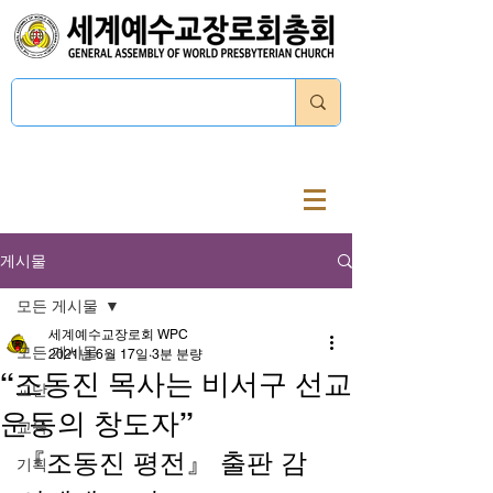
로그인
게시물
모든 게시물
세계예수교장로회 WPC
모든 게시물
2021년 6월 17일
3분 분량
“조동진 목사는 비서구 선교
교단
운동의 창도자”
교육
『조동진 평전』 출판 감
기획