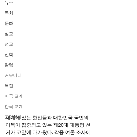
뉴스
목회
문화
설교
선교
신학
칼럼
커뮤니티
특집
미국 교계
한국 교계
교단역사
세계에 있는 한인들과 대한민국 국민의 
이목이 집중되고 있는 제20대 대통령 선
거가 코앞에 다가왔다. 각종 여론 조사에