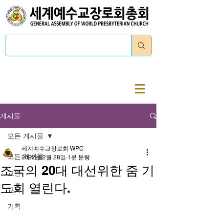
로그인
게시물
모든 게시물
세계예수교장로회 WPC
모든 게시물
2022년 2월 28일
1분 분량
조국의 20대 대선위한 줌 기
교단
도회 열린다.
교육
기획