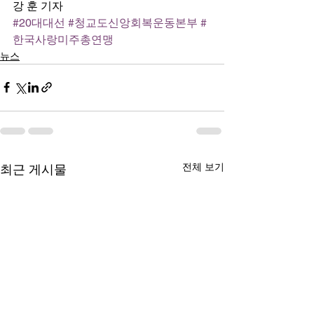
강 훈 기자
#20대대선
#청교도신앙회복운동본부
#
한국사랑미주총연맹
뉴스
전체 보기
최근 게시물