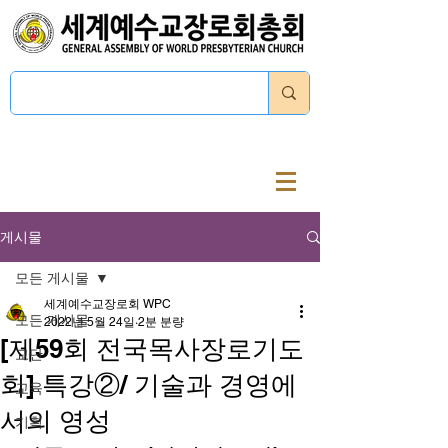
로그인
게시물
모든 게시물
세계예수교장로회 WPC
모든 게시물
2022년 5월 24일
2분 분량
[제59회 전국목사장로기도
교단
회] 특강②/ 기술과 경영에
교육
서의 영성
기획