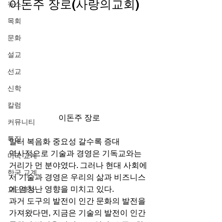
이돈주 장로(사랑의교회) 
뉴스
목회
문화
설교
선교
신학
칼럼
이돈주 장로
커뮤니티
특집
일터 복음화 중요성 갈수록 증대 
역사적으로 기술과 경영은 기독교와는 
미국 교계
거리가 먼 분야였다. 그러나 현대 사회에
한국 교계
서 기술과 경영은 우리의 삶과 비즈니스
에 엄청난 영향을 미치고 있다. 
교단역사
과거 도구의 발전이 인간 문화의 발전을 
가져왔다면, 지금은 기술의 발전이 인간 