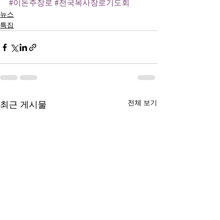
#이돈주장로
#전국목사장로기도회
뉴스
특집
전체 보기
최근 게시물